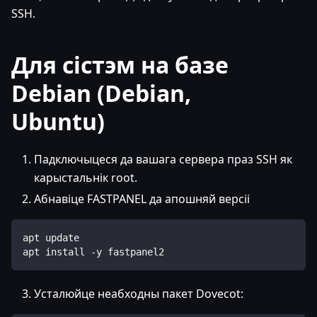
SSH.
Для сістэм на базе
Debian (Debian,
Ubuntu)
Падключыцеся да вашага сервера праз SSH як
карыстальнік root.
Абнавіце FASTPANEL да апошняй версіі
apt update
apt install -y fastpanel2
Усталюйце неабходны пакет Dovecot: