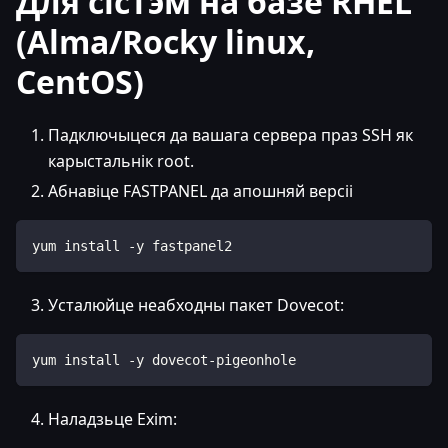
Для сістэм на базе RHEL
(Alma/Rocky linux,
CentOS)
Падключыцеся да вашага сервера праз SSH як
карыстальнік root.
Абнавіце FASTPANEL да апошняй версіі
yum install -y fastpanel2
Усталюйце неабходны пакет Dovecot:
yum install -y dovecot-pigeonhole
Наладзьце Exim: