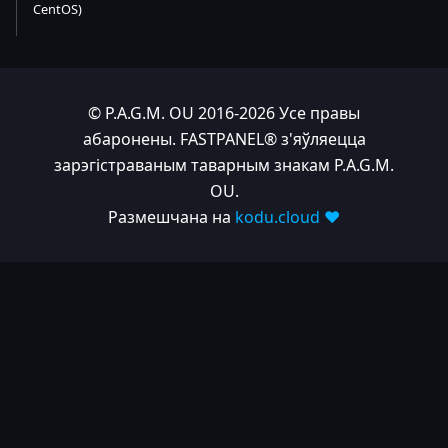
CentOS)
© P.A.G.M. OU 2016-2026 Усе правы
абаронены. FASTPANEL® з'яўляецца
зарэгістраваным таварным знакам P.A.G.M.
OU.
Размешчана на
kodu.cloud ❤️