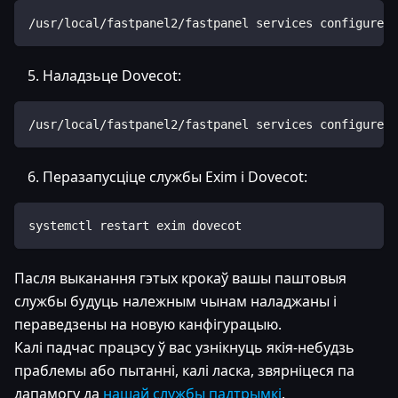
/usr/local/fastpanel2/fastpanel services configure -
Наладзьце Dovecot:
/usr/local/fastpanel2/fastpanel services configure -
Перазапусціце службы Exim і Dovecot:
systemctl restart exim dovecot
Пасля выканання гэтых крокаў вашы паштовыя
службы будуць належным чынам наладжаны і
пераведзены на новую канфігурацыю.
Калі падчас працэсу ў вас узнікнуць якія-небудзь
праблемы або пытанні, калі ласка, звярніцеся па
дапамогу да
нашай службы падтрымкі
.