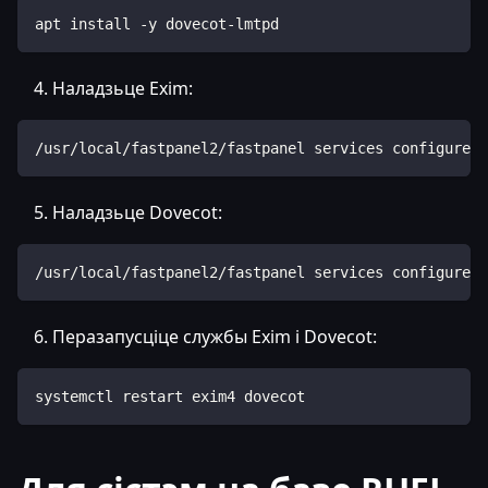
apt install -y dovecot-lmtpd
Наладзьце Exim:
/usr/local/fastpanel2/fastpanel services configure -
Наладзьце Dovecot:
/usr/local/fastpanel2/fastpanel services configure -
Перазапусціце службы Exim і Dovecot:
systemctl restart exim4 dovecot