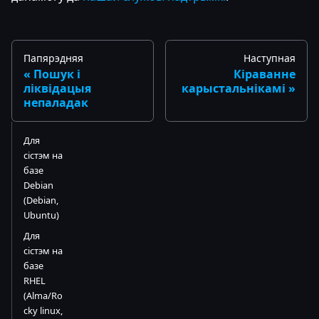
Папярэдняя
Наступная
Пошук і
Кіраванне
ліквідацыя
карыстальнікамі
непаладак
Для
сістэм на
базе
Debian
(Debian,
Ubuntu)
Для
сістэм на
базе
RHEL
(Alma/Ro
cky linux,