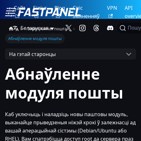
Сайт
Білінг
Blog
Спіс
VPN
API
змяненняў
overvi
Беларуская
Пошу
Электронная пошта
Абнаўленне модуля пошты
На гэтай старонцы
Абнаўленне
модуля пошты
Каб уключыць і наладзіць новы паштовы модуль,
выканайце прыведзеныя ніжэй крокі ў залежнасці ад
вашай аперацыйнай сістэмы (Debian/Ubuntu або
RHEL). Вам спатрэбіцца доступ root да сервера праз