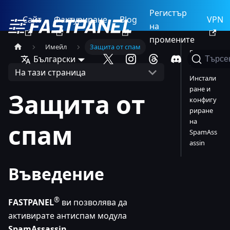
Регистър
Сайт
Фактуриране
Blog
VPN
на
промените
Имейл
Защита от спам
Въведен
Български
Търсе
ие
На тази страница
Инстали
ране и
Защита от
конфигу
риране
на
спам
SpamAss
assin
Въведение
®
FASTPANEL
ви позволява да
активирате антиспам модула
SpamAssassin
.