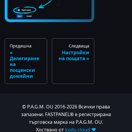
Предишна
Следваща
Настройки
Делегиране
на пощата
на
пощенски
домейни
© P.A.G.M. OU 2016-2026 Всички права
запазени. FASTPANEL® е регистрирана
търговска марка на P.A.G.M. OU.
Хоствано от
kodu.cloud ❤️