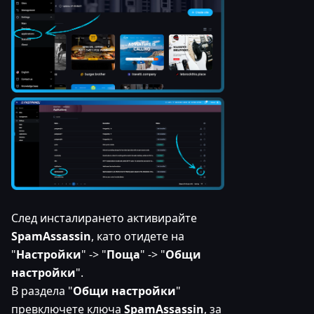
След инсталирането активирайте
SpamAssassin
, като отидете на
"
Настройки
" -> "
Поща
" -> "
Общи
настройки
".
В раздела "
Общи настройки
"
превключете ключа
SpamAssassin
, за