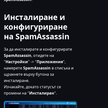
Инсталиране и
конфигуриране
на SpamAssassin
За да инсталирате и конфигурирате
SpamAssassin
, отидете на
"
Настройки
" -> "
Приложения
",
намерете
SpamAssassin
в списъка и
щракнете върху бутона за
инсталиране.
Изчакайте, докато статусът се
промени на "
Инсталиран
".