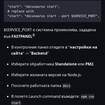
"start": "docusaurus start",
# replace with 
"start": "docusaurus start --port $SERVICE_PORT",
$SERVICE_PORT е системна променлива, зададена
®
във
FASTPANEL
В контролния панел отидете в "
настройки на
сайта
" -> "
Backend
"
Изберете обработчика
Standalone
или
PM2
.
Изберете желаната версия на Node.js.
Посочете работната папка
docs
В полето Launch command въведете:
npm run
start