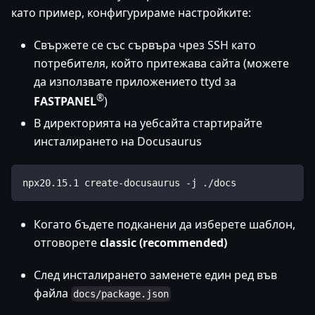
като пример, конфигурираме настройките:
Свържете се със сървъра чрез SSH като
потребителя, който притежава сайта (можете
да използвате приложението ttyd за
®
FASTPANEL
)
В директорията на уебсайта стартирайте
инсталирането на Docusaurus
npx20.15.1 create-docusaurus -j ./docs
Когато бъдете подканени да изберете шаблон,
отговорете
classic (recommended)
След инсталирането заменете един ред във
файла
docs/package.json