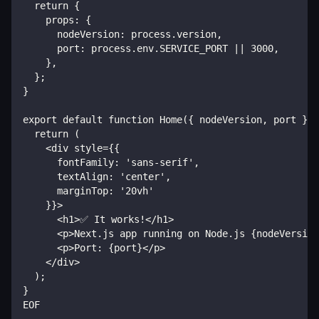
  return {
    props: {
      nodeVersion: process.version,
      port: process.env.SERVICE_PORT || 3000,
    },
  };
}
export default function Home({ nodeVersion, port }) 
  return (
    <div style={{
      fontFamily: 'sans-serif',
      textAlign: 'center',
      marginTop: '20vh'
    }}>
      <h1>✅ It works!</h1>
      <p>Next.js app running on Node.js {nodeVersion
      <p>Port: {port}</p>
    </div>
  );
}
EOF