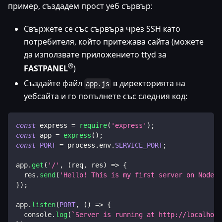
пример, създадем прост уеб сървър:
Свържете се със сървъра чрез SSH като
потребителя, който притежава сайта (можете
да използвате приложението ttyd за
®
FASTPANEL
)
Създайте файл
в директорията на
app.js
уебсайта и го попълнете със следния код:
const
 express 
=
require
(
'express'
)
;
const
 app 
=
express
(
)
;
const
PORT
=
 process
.
env
.
SERVICE_PORT
;
app
.
get
(
'/'
,
(
req
,
 res
)
=>
{
  res
.
send
(
'Hello! This is my first server on Node.j
}
)
;
app
.
listen
(
PORT
,
(
)
=>
{
console
.
log
(
`
Server is running at http://localhost