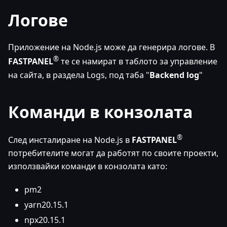
Логове
Приложение на Node.js може да генерира логове. В
®
FASTPANEL
те се намират в таблото за управление
на сайта, в раздела Logs, под таба "
Backend log
"
Команди в конзолата
®
След инсталиране на Node.js в
FASTPANEL
потребителите могат да работят по своите проекти,
използвайки команди в конзолата като:
pm2
yarn20.15.1
npx20.15.1