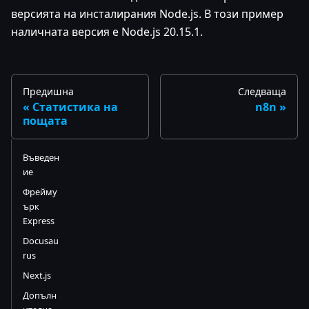
версията на инсталирания Node.js. В този пример
наличната версия е Node.js 20.15.1.
Предишна
Следваща
Статистика на
n8n
пощата
Въведен
ие
Фрейму
ърк
Express
Docusau
rus
Next.js
Допълн