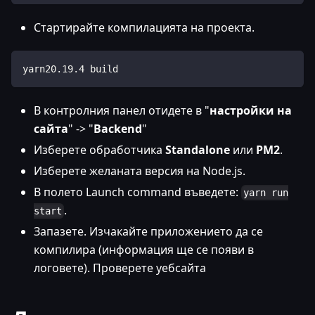
Стартирайте компилацията на проекта.
yarn20.19.4 build
В контролния панел отидете в "
настройки на
сайта
" -> "
Backend
"
Изберете обработчика
Standalone
или
PM2
.
Изберете желаната версия на Node.js.
В полето Launch command въведете:
yarn run
.
start
Запазете. Изчакайте приложението да се
компилира (информация ще се появи в
логовете). Проверете уебсайта