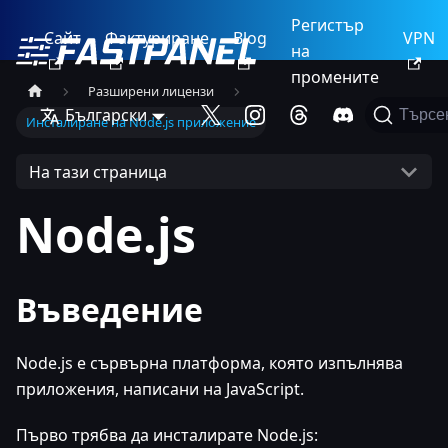
Регистър
Сайт
Фактуриране
Blog
VPN
на
промените
Разширени лицензи
Български
Търсе
Инсталиране на Node.js приложение
На тази страница
Node.js
Въведение
Node.js е сървърна платформа, която изпълнява
приложения, написани на JavaScript.
Първо трябва да инсталирате Node.js: