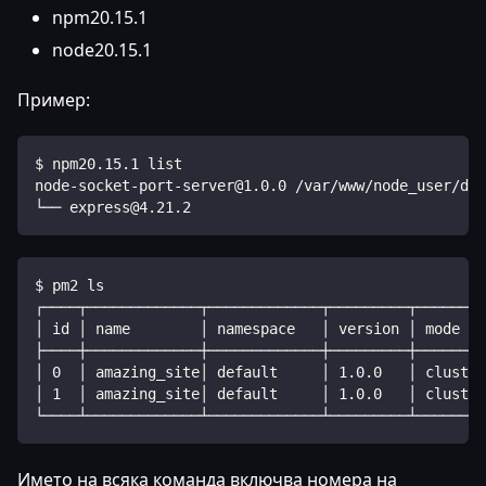
npm20.15.1
node20.15.1
Пример:
$ npm20.15.1 list
node-socket-port-server@1.0.0 /var/www/node_user/dat
└── express@4.21.2
$ pm2 ls
┌────┬─────────────┬─────────────┬─────────┬────────
│ id │ name        │ namespace   │ version │ mode   
├────┼─────────────┼─────────────┼─────────┼────────
│ 0  │ amazing_site│ default     │ 1.0.0   │ cluster
│ 1  │ amazing_site│ default     │ 1.0.0   │ cluster
└────┴─────────────┴─────────────┴─────────┴────────
Името на всяка команда включва номера на