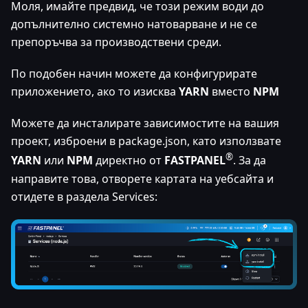
Моля, имайте предвид, че този режим води до
допълнително системно натоварване и не се
препоръчва за производствени среди.
По подобен начин можете да конфигурирате
приложението, ако то изисква
YARN
вместо
NPM
Можете да инсталирате зависимостите на вашия
проект, изброени в package.json, като използвате
®
YARN
или
NPM
директно от
FASTPANEL
. За да
направите това, отворете картата на уебсайта и
отидете в раздела Services: