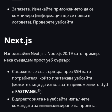
Запазете. Изчакайте приложението да се
компилира (информация ще се появи в
логовете). Проверете уебсайта
Next.js
Използвайки Next.js с Node.js 20.19 като пример,
нека създадем прост уеб сървър:
Свържете се със сървъра чрез SSH като
потребителя, който притежава уебсайта
(можете също да използвате приложението ttyd
®
в
FASTPANEL
).
В директорията на уебсайта изпълнете
командата за инициализиране на проекта: