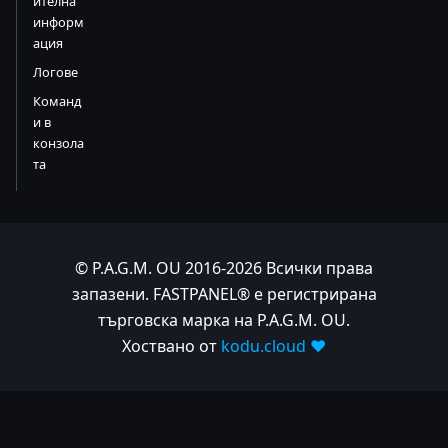
ителна
информ
ация
Логове
Команд
и в
конзола
та
© P.A.G.M. OU 2016-2026 Всички права
запазени. FASTPANEL® е регистрирана
търговска марка на P.A.G.M. OU.
Хоствано от
kodu.cloud ❤️