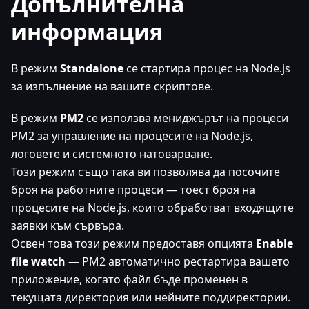
Допълнителна
информация
В режим
Standalone
се стартира процес на Node.js
за изпълнение на вашите скриптове.
В режим
PM2
се използва мениджърът на процеси
PM2 за управление на процесите на Node.js,
логовете и системното натоварване.
Този режим също така ви позволява да посочите
броя на работните процеси — тоест броя на
процесите на Node.js, които обработват входящите
заявки към сървъра.
Освен това този режим предоставя опцията
Enable
file watch
— PM2 автоматично рестартира вашето
приложение, когато файл бъде променен в
текущата директория или нейните поддиректории.