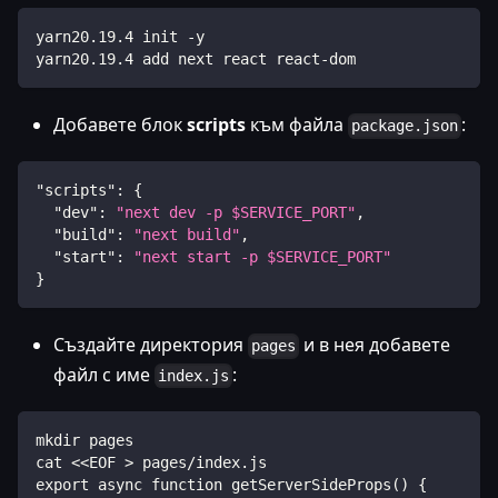
yarn20.19.4 init -y
yarn20.19.4 add next react react-dom
Добавете блок
scripts
към файла
:
package.json
"scripts"
:
{
"dev"
:
"next dev -p $SERVICE_PORT"
,
"build"
:
"next build"
,
"start"
:
"next start -p $SERVICE_PORT"
}
Създайте директория
и в нея добавете
pages
файл с име
:
index.js
mkdir pages
cat <<EOF > pages/index.js
export async function getServerSideProps() {