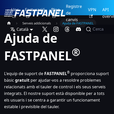
Registre
Lloc
Facturació
Blog
VPN
API
de
overv
canvis
Serveis addicionals
Ajuda de FASTPANEL
Català
Cerca
Ajuda de
®
FASTPANEL
®
L'equip de suport de
FASTPANEL
proporciona suport
bàsic
gratuït
per ajudar-vos a resoldre problemes
relacionats amb el tauler de control i els seus serveis
integrats. El nostre suport està disponible per a tots
els usuaris i se centra a garantir un funcionament
estable i previsible del tauler.