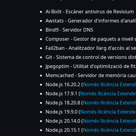
Ai-Bolit - Escàner antivirus de Revisium
Awstats - Generador d'informes d'analí
Bind9 - Servidor DNS
Composer - Gestor de paquets a nivell 
Fail2ban - Analitzador llarg d'accés al s
Git - Sistema de control de versions dist
Jpegoptim - Utilitat d'optimització de fi
Memcached - Servidor de memòria ca
Node.js 16.20.2 (
Només llicència Exten
Node.js 17.9.1 (
Només llicència Extend
Node.js 18.20.8 (
Només llicència Exten
Node.js 19.9.0 (
Només llicència Extend
Node.js 20.14.0 (
Només llicència Exten
Node.js 20.15.1 (
Només llicència Exten