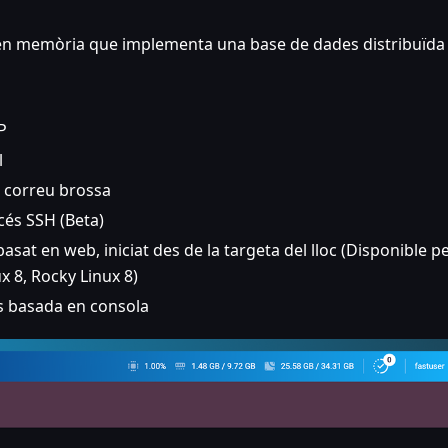
s en memòria que implementa una base de dades distribuïda
P
l
e correu brossa
cés SSH (Beta)
asat en web, iniciat des de la targeta del lloc (Disponible p
 8, Rocky Linux 8)
ss basada en consola