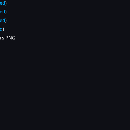
ded
)
ded
)
ded
)
ed
)
xers PNG