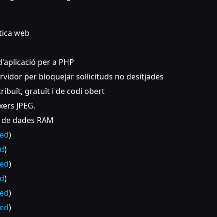
tica web
d'aplicació per a PHP
ervidor per bloquejar sol·licituds no desitjades
ribuït, gratuït i de codi obert
txers JPEG.
u de dades RAM
ded
)
ed
)
ded
)
ed
)
ded
)
ded
)