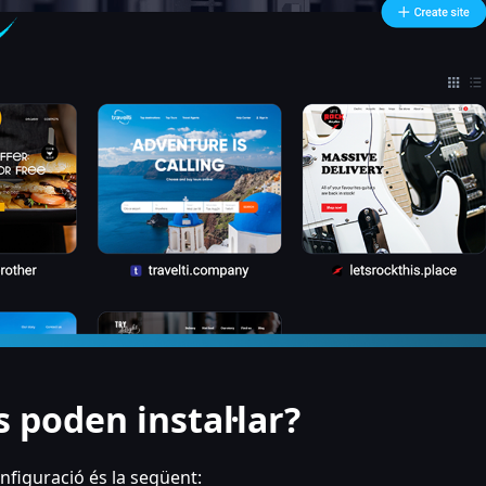
 poden instal·lar?
onfiguració és la següent: