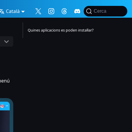
Català
Cerca
Quines aplicacions es poden instal·lar?
 menú