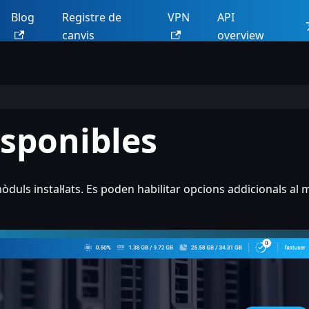
Blog
Registre de
VPN
API
canvis
overview
isponibles
uls instal·lats. Es poden habilitar opcions addicionals al