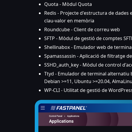
Quota - Mòdul Quota
Redis - Projecte d'estructura de dade
clau-valor en memòria
Roundcube - Client de correu web
SFTP - Mòdul de gestió de comptes SFT
Shellinabox - Emulador web de termina
Spamassassin - Aplicació de filtratge d
SSHD_auth_key - Mòdul de control d'ac
Ttyd - Emulador de terminal alternatiu b
Debian >=11, Ubuntu >=20.04, AlmaLinux
WP-CLI - Utilitat de gestió de WordPre