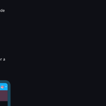
 de
er a