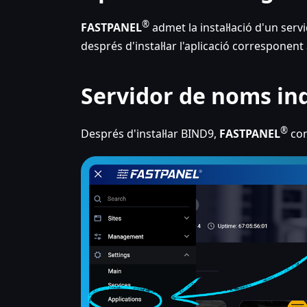
®
FASTPANEL
admet la instal·lació d'un ser
després d'instal·lar l'aplicació corresponent 
Servidor de noms i
®
Després d'instal·lar BIND9,
FASTPANEL
con