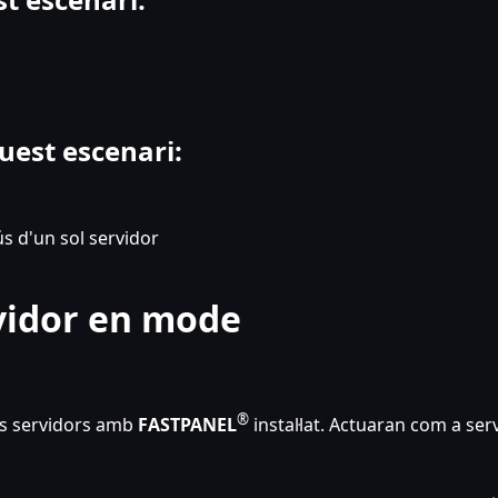
uest escenari:
ús d'un sol servidor
rvidor en mode
®
os servidors amb
FASTPANEL
instal·lat. Actuaran com a ser