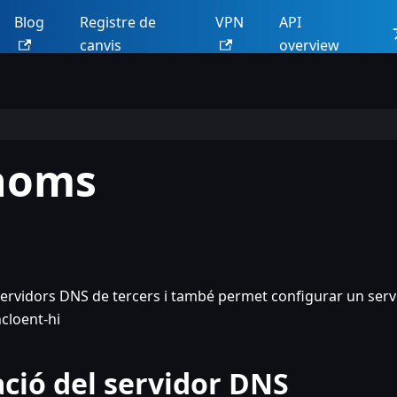
Blog
Registre de
VPN
API
canvis
overview
 noms
ervidors DNS de tercers i també permet configurar un serv
cloent-hi
ció del servidor DNS