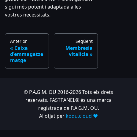
sigui més potent i adaptada a les
vostres necessitats.
Anterior
Següent
Caixa
Membresia
d'emmagatze
vitalícia
matge
© P.A.G.M. OU 2016-2026 Tots els drets
reservats. FASTPANEL® és una marca
registrada de P.A.G.M. OU.
Allotjat per
kodu.cloud ❤️