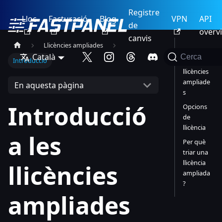
Registre
Lloc
Facturació
Blog
VPN
API
de
overv
canvis
Llicències ampliades
Avantatg
Català
Cerca
Introducció
es de les
llicències
ampliade
En aquesta pàgina
s
Introducció
Opcions
de
llicència
a les
Per què
triar una
llicència
llicències
ampliada
?
ampliades