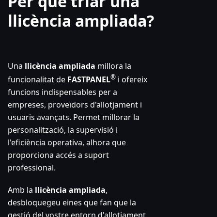
Per què triar una
llicència ampliada?
Una
llicència ampliada
millora la
®
funcionalitat de
FASTPANEL
i ofereix
funcions indispensables per a
empreses, proveïdors d'allotjament i
usuaris avançats. Permet millorar la
personalització, la supervisió i
l'eficiència operativa, alhora que
proporciona accés a suport
professional.
Amb la
llicència ampliada
,
desbloquegeu eines que fan que la
gestió del vostre entorn d'allotjament