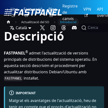
Registre
Lloc
Facturació
Blog
VPN
API
de
overv
canvis
Actualització del SO
Introducció
Català
Cerca
Descripció
®
FASTPANEL
admet l'actualització de versions
principals de distribucions del sistema operatiu. En
aquesta secció descrivim el procediment per
actualitzar distribucions Debian/Ubuntu amb
instal·lat.
FASTPANEL
IMPORTANT
Malgrat els avantatges de l'actualització, heu de
tenir en compte que el procés d'actualització no