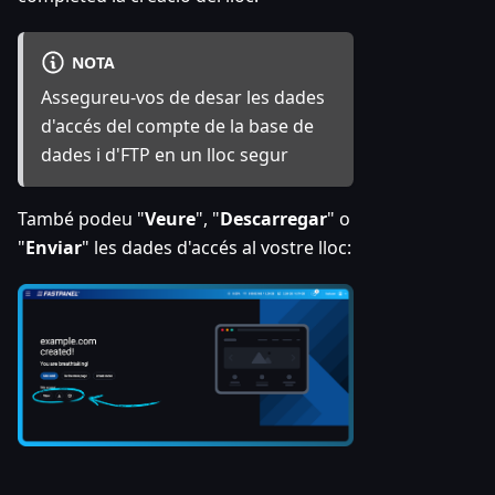
NOTA
Assegureu-vos de desar les dades
d'accés del compte de la base de
dades i d'FTP en un lloc segur
També podeu "
Veure
", "
Descarregar
" o
"
Enviar
" les dades d'accés al vostre lloc: