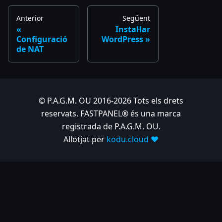
Anterior
Següent
Instal·lar
Configuració
WordPress
de NAT
© P.A.G.M. OU 2016-2026 Tots els drets
reservats. FASTPANEL® és una marca
registrada de P.A.G.M. OU.
Allotjat per
kodu.cloud ❤️