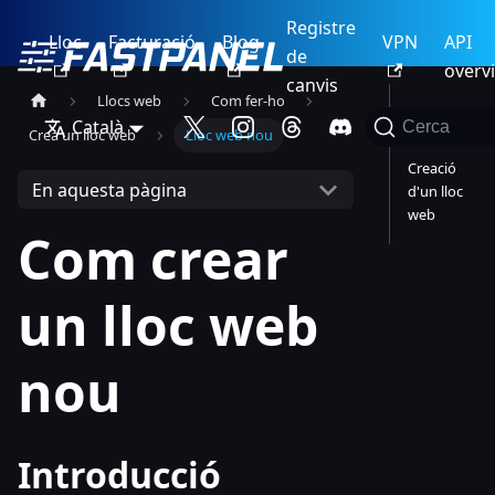
Registre
Lloc
Facturació
Blog
VPN
API
de
overv
canvis
Llocs web
Com fer-ho
Introduc
Català
Cerca
Crea un lloc web
Lloc web nou
ció
Creació
En aquesta pàgina
d'un lloc
web
Com crear
un lloc web
nou
Introducció