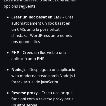
L'Assistent de creació de llocs ofereix les
opcions següents:
Crear un lloc basat en CMS
– Crea
automàticament un lloc basat en
un CMS, amb la possibilitat
d'instal·lar WordPress amb només
uns quants clics
PHP
– Creeu un lloc web o una
aplicació amb PHP
Node.js
– Desplegueu una aplicació
web moderna creada amb Node.js i
l'stack actual de JavaScript
Reverse proxy
– Creeu un lloc que
funcioni com a reverse proxy per a
un altre servei