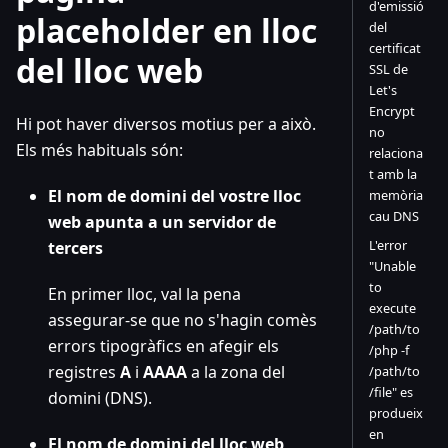
d'emissió
placeholder en lloc
del
certificat
del lloc web
SSL de
Let's
Encrypt
Hi pot haver diversos motius per a això.
no
Els més habituals són:
relaciona
t amb la
El nom de domini del vostre lloc
memòria
cau DNS
web apunta a un servidor de
L'error
tercers
"Unable
to
En primer lloc, val la pena
execute
assegurar-se que no s'hagin comès
/path/to
errors tipogràfics en afegir els
/php -f
registres
A
i
AAAA
a la zona del
/path/to
/file" es
domini (DNS).
produeix
en
El nom de domini del lloc web