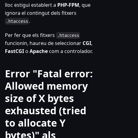
lloc estigui establert a
PHP-FPM
, que
ignora el contingut dels fitxers
.
.htaccess
Per fer que els fitxers
.htaccess
funcionin, haureu de seleccionar
CGI
,
FastCGI
o
Apache
com a controlador.
Error "Fatal error:
Allowed memory
size of X bytes
exhausted (tried
to allocate Y
bytes)" als