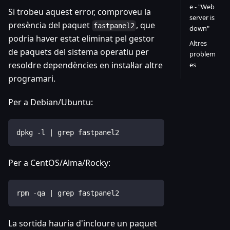
e - "Web
Si trobeu aquest error, comproveu la
server is
presència del paquet
, que
fastpanel2
down"
podria haver estat eliminat pel gestor
Altres
de paquets del sistema operatiu per
problem
resoldre dependències en instal·lar altre
es
programari.
Per a Debian/Ubuntu:
dpkg -l | grep fastpanel2
Per a CentOS/Alma/Rocky:
rpm -qa | grep fastpanel2
La sortida hauria d'incloure un paquet