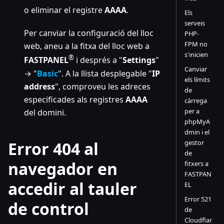
o eliminar el registre
AAAA
.
Els
serveis
Per canviar la configuració del lloc
PHP-
FPM no
web, aneu a la fitxa del lloc web a
s'inicien
®
FASTPANEL
i després a "
Settings
"
Canviar
→ "
Basic
". A la llista desplegable "
IP
els límits
address
", comproveu les adreces
de
especificades als registres
AAAA
càrrega
per a
del domini.
phpMyA
dmin i el
Error 404 al
gestor
de
navegador en
fitxers a
FASTPAN
accedir al tauler
EL
Error 521
de control
de
Cloudflar