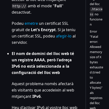
del lloc
amb el mode "
Full
"
http://
.htacce
desactivat.
no
ss
funcione
Podeu
emetre
un certificat SSL
n
gratuït de
Let's Encrypt
. Si ja teniu
Error
un certificat SSL, podeu
afegir-lo
al
"Fatal
error:
servidor.
Allowed
memory
El nom de domini del lloc web té
size of X
un registre AAAA, però l'adreça
bytes
IPv6 no està seleccionada a la
exhauste
configuració del lloc web
d (tried
to
allocate
Aquest problema només afectarà
Y bytes)"
els visitants que accedeixin al web
als
mitjançant
IPv6
.
registres
del lloc
Heu d'activar IPv6 al vostre lloc web
web