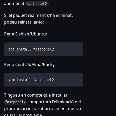
anomenat
.
fastpanel2
Si el paquet realment s'ha eliminat,
podeu reinstal·lar-lo:
Per a Debian/Ubuntu:
apt install fastpanel2
Per a CentOS/Alma/Rocky:
yum install fastpanel2
Tingueu en compte que instal·lar
comportarà l'eliminació del
fastpanel2
programari instal·lat prèviament que va
causar el problema.