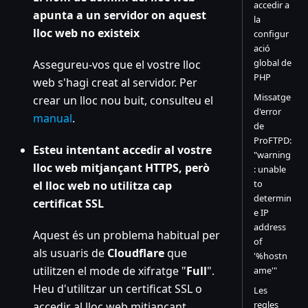
accedir a
apunta a un servidor on aquest
la
lloc web no existeix
configur
ació
global de
Assegureu-vos que el vostre lloc
PHP
web s'hagi creat al servidor. Per
Missatge
crear un lloc nou buit, consulteu el
d'error
manual
.
de
ProFTPD:
Esteu intentant accedir al vostre
"warning
lloc web mitjançant HTTPS, però
: unable
to
el lloc web no utilitza cap
determin
certificat SSL
e IP
address
Aquest és un problema habitual per
of
als usuaris de
Cloudflare
que
'%hostn
utilitzen el mode de xifratge "
Full
".
ame'"
Heu d'utilitzar un certificat SSL o
Les
regles
accedir al lloc web mitjançant