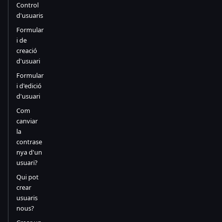
Control
d'usuaris
Formular
i de
creació
d'usuari
Formular
i d'edició
d'usuari
Com
canviar
la
contrase
nya d'un
usuari?
Qui pot
crear
usuaris
nous?