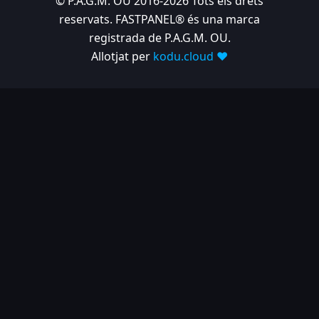
© P.A.G.M. OU 2016-2026 Tots els drets
reservats. FASTPANEL® és una marca
registrada de P.A.G.M. OU.
Allotjat per
kodu.cloud ❤️