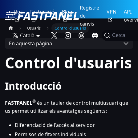
Registre
Lloc
Facturació
Blog
VPN
API
de
overv
canvis
Usuaris
Control d'usuaris
Català
Cerca
En aquesta pàgina
Control d'usuaris
Introducció
®
FASTPANEL
és un tauler de control multiusuari que
us permet utilitzar els avantatges següents:
Diferenciació de l'accés al servidor
Permisos de fitxers individuals