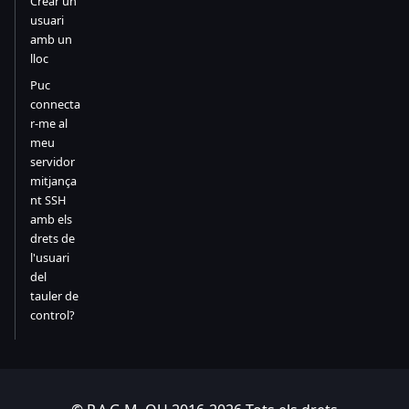
Crear un
usuari
amb un
lloc
Puc
connecta
r-me al
meu
servidor
mitjança
nt SSH
amb els
drets de
l'usuari
del
tauler de
control?