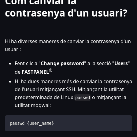
Com canviar la
contrasenya d'un usuari?
Hi ha diverses maneres de canviar la contrasenya d'un
usuari:
Fent clic a "
Change password
" a la secció "
Users
"
®
de
FASTPANEL
Hi ha dues maneres més de canviar la contrasenya
de l'usuari mitjançant SSH. Mitjançant la utilitat
predeterminada de Linux
o mitjançant la
passwd
utilitat mogwai:
passwd {user_name}