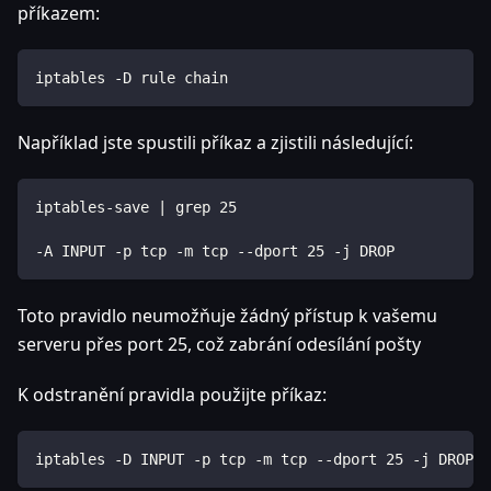
příkazem:
iptables -D rule chain
Například jste spustili příkaz a zjistili následující:
iptables-save | grep 25
-A INPUT -p tcp -m tcp --dport 25 -j DROP
Toto pravidlo neumožňuje žádný přístup k vašemu
serveru přes port 25, což zabrání odesílání pošty
K odstranění pravidla použijte příkaz:
iptables -D INPUT -p tcp -m tcp --dport 25 -j DROP