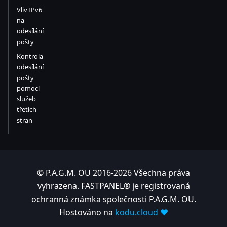
Vliv IPv6
na
odesílání
pošty
Kontrola
odesílání
pošty
pomocí
služeb
třetích
stran
© P.A.G.M. OU 2016-2026 Všechna práva
vyhrazena. FASTPANEL® je registrovaná
ochranná známka společnosti P.A.G.M. OU.
Hostováno na
kodu.cloud ❤️