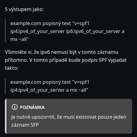
S výstupem jako:
example.com popisný text "v=spf1
ip4
:ipv4_of_your_server
ip6
:ipv6_of_your_server
a
mx ~all"
Všimněte si, že ipv6 nemusí být v tomto záznamu
přítomno. V tomto případě bude podpis SPF vypadat
takto:
example.com popisný text "v=spf1
ip4
:ipv4_of_your_server
a mx ~all"
POZNÁMKA
Je nutné upozornit, že musí existovat pouze jeden
záznam SFP