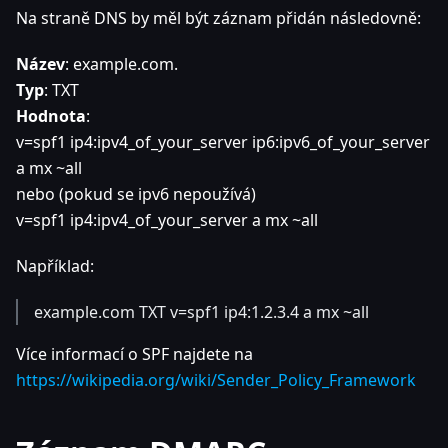
Na straně DNS by měl být záznam přidán následovně:
Název
: example.com.
Typ
: TXT
Hodnota
:
v=spf1 ip4
:ipv4_of_your_server
ip6
:ipv6_of_your_server
a mx ~all
nebo (pokud se ipv6 nepoužívá)
v=spf1 ip4
:ipv4_of_your_server
a mx ~all
Například:
example.com TXT v=spf1 ip4:1.2.3.4 a mx ~all
Více informací o SPF najdete na
https://wikipedia.org/wiki/Sender_Policy_Framework