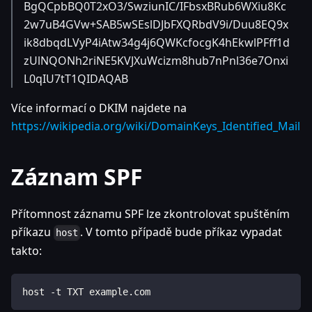
BgQCpbBQ0T2xO3/SwziunIC/IFbsxBRub6WXiu8Kc
2w7uB4GVw+SAB5wSEslDJbFXQRbdV9i/Duu8EQ9x
ik8dbqdLVyP4iAtw34g4j6QWKcfocgK4hEkwlPFff1d
zUlNQONh2riNE5KVJXuWcizm8hub7nPnl36e7Onxi
L0qIU7tT1QIDAQAB
Více informací o DKIM najdete na
https://wikipedia.org/wiki/DomainKeys_Identified_Mail
Záznam SPF
Přítomnost záznamu SPF lze zkontrolovat spuštěním
příkazu
. V tomto případě bude příkaz vypadat
host
takto:
host -t TXT example.com