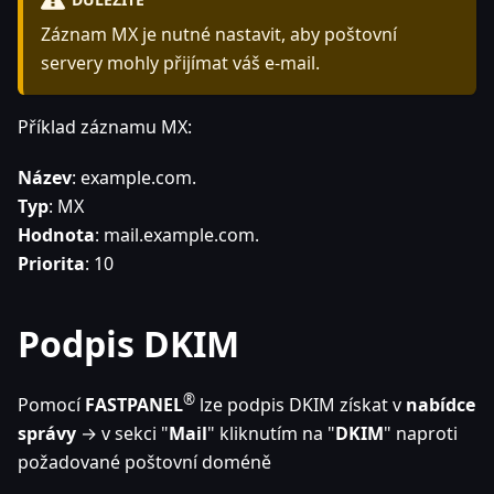
Záznam MX je nutné nastavit, aby poštovní
servery mohly přijímat váš e-mail.
Příklad záznamu MX:
Název
: example.com.
Typ
: MX
Hodnota
: mail.example.com.
Priorita
: 10
Podpis DKIM
®
Pomocí
FASTPANEL
lze podpis DKIM získat v
nabídce
správy
→ v sekci "
Mail
" kliknutím na "
DKIM
" naproti
požadované poštovní doméně