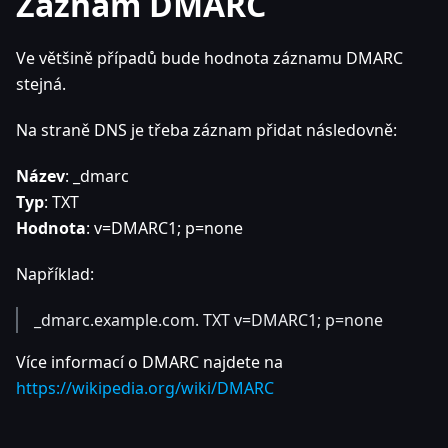
Záznam DMARC
Ve většině případů bude hodnota záznamu DMARC
stejná.
Na straně DNS je třeba záznam přidat následovně:
Název
: _dmarc
Typ
: TXT
Hodnota
: v=DMARC1; p=none
Například:
_dmarc.example.com. TXT v=DMARC1; p=none
Více informací o DMARC najdete na
https://wikipedia.org/wiki/DMARC