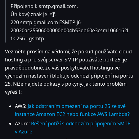
Připojeno k smtp.gmail.com.
Únikový znak je '^]'.
220 smtp.gmail.com ESMTP j6-
20020ac25506000000b004b53eb60e3csm1066162l
fk.256 - gsmtp
Vezměte prosím na vědomí, že pokud používáte cloud
hosting a pro svůj server SMTP používáte port 25, je
pravděpodobné, že váš poskytovatel hostingu ve
výchozím nastavení blokuje odchozí připojení na portu
25. Níže najdete odkazy s pokyny, jak tento problém
vyřešit:
AWS:
Jak odstraním omezení na portu 25 ze své
instance Amazon EC2 nebo funkce AWS Lambda?
Azure:
Řešení potíží s odchozím připojením SMTP
v Azure