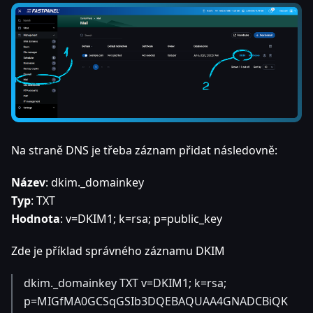
Na straně DNS je třeba záznam přidat následovně:
Název
: dkim._domainkey
Typ
: TXT
Hodnota
: v=DKIM1; k=rsa; p=public_key
Zde je příklad správného záznamu DKIM
dkim._domainkey TXT v=DKIM1; k=rsa;
p=MIGfMA0GCSqGSIb3DQEBAQUAA4GNADCBiQK