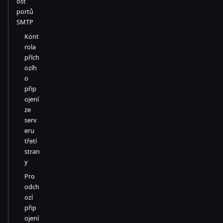
ost
portů
SMTP
Kont
rola
přích
ozíh
o
přip
ojení
ze
serv
eru
třetí
stran
y
Pro
odch
ozí
přip
ojení