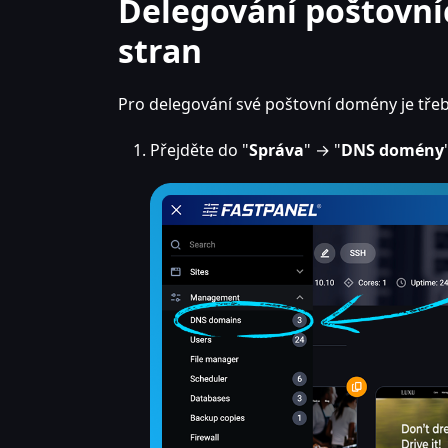
Delegování poštovní
stran
Pro delegování své poštovní domény je třeba
Přejděte do "
Správa
" → "
DNS domény