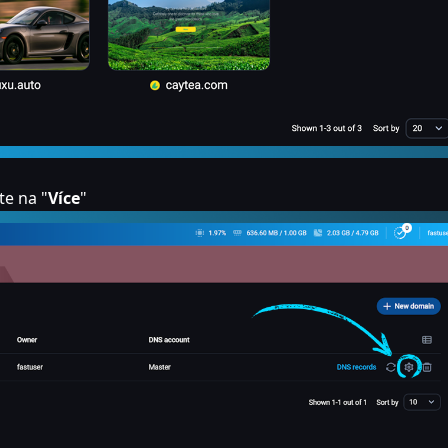
e na "
Více
"