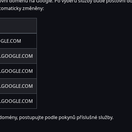
tovní doménu na Google. Po výběru služby bude poštovní 
tomaticky změněny:
OGLE.COM
L.GOOGLE.COM
L.GOOGLE.COM
L.GOOGLE.COM
L.GOOGLE.COM
 domény, postupujte podle pokynů příslušné služby.