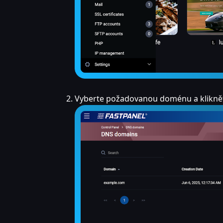
Vyberte požadovanou doménu a kliknět