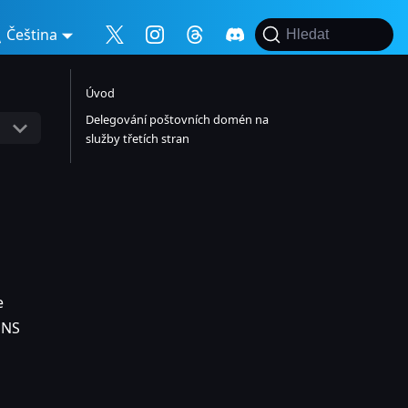
Čeština
Hledat
Úvod
Delegování poštovních domén na
služby třetích stran
e
DNS