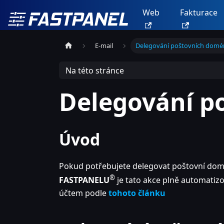
Web
Fakturace
E-mail
Delegování poštovních domé
Na této stránce
Delegování p
Úvod
Pokud potřebujete delegovat poštovní domé
®
FASTPANELU
je tato akce plně automatiz
účtem podle
tohoto článku