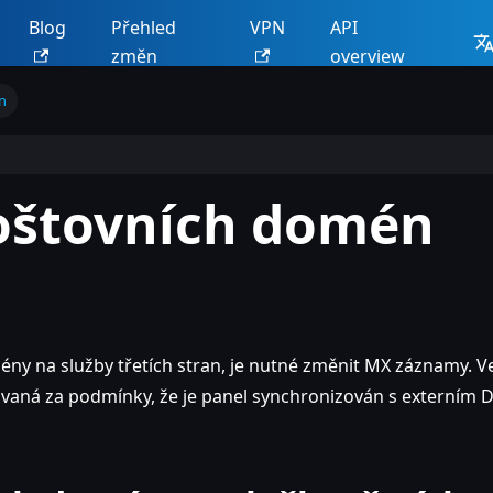
Blog
Přehled
VPN
API
změn
overview
n
oštovních domén
ny na služby třetích stran, je nutné změnit MX záznamy. V
ovaná za podmínky, že je panel synchronizován s externím 