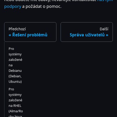
podpory
a požádat o pomoc.
Předchozí
Další
Řešení problémů
Správa uživatelů
Pro
systémy
založené
na
Debianu
(Debian,
Ubuntu)
Pro
systémy
založené
na RHEL
(Alma/Ro
cky linux,