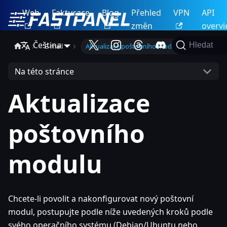
Web
Fakturace
Blog
Přehled
VPN
API
změn
overv
Čeština
Hledat
E-mail
Aktualizace poštovního modulu
Na této stránce
Aktualizace
poštovního
modulu
Chcete-li povolit a nakonfigurovat nový poštovní
modul, postupujte podle níže uvedených kroků podle
svého operačního systému (Debian/Ubuntu nebo