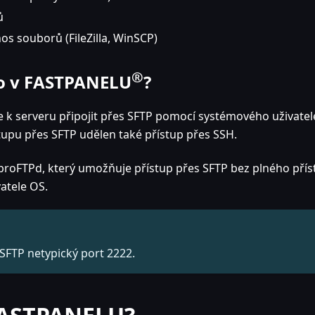
ů
s souborů (FileZilla, WinSCP)
®
o v
FASTPANELU
?
 k serveru připojit přes SFTP pomocí systémového uživatel
upu přes SFTP udělen také přístup přes SSH.
proFTPd, který umožňuje přístup přes SFTP bez plného pří
vatele OS.
SFTP netypický port 2222.