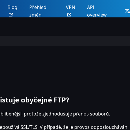
Blog
Přehled
VPN
API
změn
overview
xistuje obyčejné FTP?
joblíbenější, protože zjednodušuje přenos souborů.
používá SSL/TLS. V případě, že je provoz odposloucháván