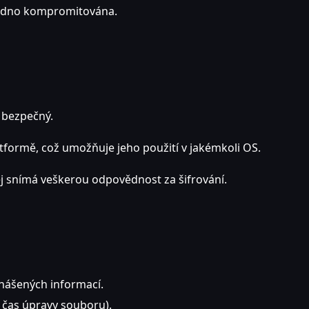
nadno kompromitována.
 bezpečný.
atformě, což umožňuje jeho použití v jakémkoli OS.
ěj snímá veškerou odpovědnost za šifrování.
enášených informací.
 čas úpravy souboru).