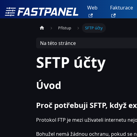
Web
Fakturace
Přístup
SFTP účty
Na této stránce
SFTP účty
Úvod
Proč potřebuji SFTP, když e
Protokol FTP je mezi uživateli internetu ne
Bohužel nemá žádnou ochranu, pokud se ne