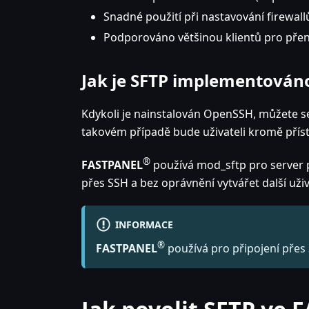
Snadné použití při nastavování firewall
Podporováno většinou klientů pro přeno
Jak je SFTP implementován
Kdykoli je nainstalován OpenSSH, můžete se
takovém případě bude uživateli kromě příst
®
FASTPANEL
používá mod_sftp pro server 
přes SSH a bez oprávnění vytvářet další uži
INFORMACE
®
FASTPANEL
používá pro připojení přes 