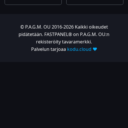
© P.A.G.M. OU 2016-2026 Kaikki oikeudet
pidätetään. FASTPANEL® on P.A.G.M. OU:n
rekisteröity tavaramerkki.
Palvelun tarjoaa
kodu.cloud ❤️