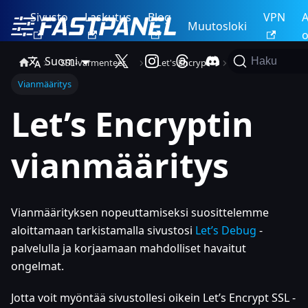
Sivusto
Laskutus
Blog
VPN
A
Muutosloki
o
Suomi
Haku
SSL-varmenteet
Let's Encrypt
Vianmääritys
Let’s Encryptin
vianmääritys
Vianmäärityksen nopeuttamiseksi suosittelemme
aloittamaan tarkistamalla sivustosi
Let’s Debug
-
palvelulla ja korjaamaan mahdolliset havaitut
ongelmat.
Jotta voit myöntää sivustollesi oikein Let’s Encrypt SSL -