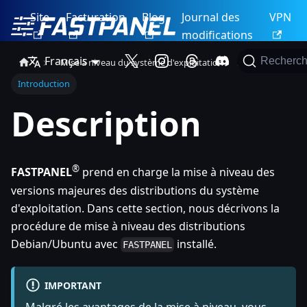
Site
Facturation
Blog
Journal des
VPN
modifications
Français
Recherch
Mise à niveau du système d'exploitation
Introduction
Description
®
FASTPANEL
prend en charge la mise à niveau des
versions majeures des distributions du système
d'exploitation. Dans cette section, nous décrivons la
procédure de mise à niveau des distributions
Debian/Ubuntu avec
installé.
FASTPANEL
IMPORTANT
Malgré les avantages de la mise à niveau, vous