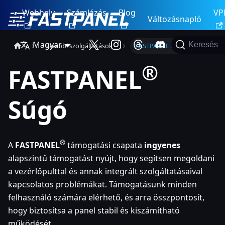
Webhely
Számlázás
Blog
VP
Változásnapló
Magyar
Keresés
További szolgáltatások
FASTPANEL Súgó
®
FASTPANEL
Súgó
®
A
FASTPANEL
támogatási csapata
ingyenes
alapszintű támogatást nyújt, hogy segítsen megoldani
a vezérlőpulttal és annak integrált szolgáltatásaival
kapcsolatos problémákat. Támogatásunk minden
felhasználó számára elérhető, és arra összpontosít,
hogy biztosítsa a panel stabil és kiszámítható
működését.