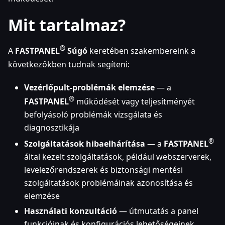
Mit tartalmaz?
®
A
FASTPANEL
Súgó
keretében szakembereink a
következőkben tudnak segíteni:
Vezérlőpult-problémák elemzése
— a
®
FASTPANEL
működését vagy teljesítményét
befolyásoló problémák vizsgálata és
diagnosztikája
®
Szolgáltatások hibaelhárítása
— a
FASTPANEL
által kezelt szolgáltatások, például webszerverek,
levelezőrendszerek és biztonsági mentési
szolgáltatások problémáinak azonosítása és
elemzése
Használati konzultáció
— útmutatás a panel
funkcióinak és konfigurációs lehetőségeinek