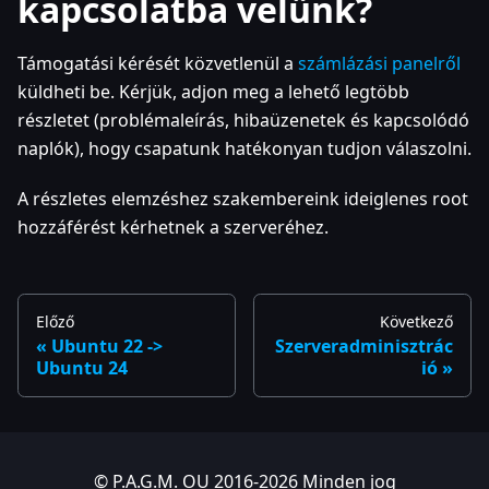
kapcsolatba velünk?
Támogatási kérését közvetlenül a
számlázási panelről
küldheti be. Kérjük, adjon meg a lehető legtöbb
részletet (problémaleírás, hibaüzenetek és kapcsolódó
naplók), hogy csapatunk hatékonyan tudjon válaszolni.
A részletes elemzéshez szakembereink ideiglenes root
hozzáférést kérhetnek a szerveréhez.
Előző
Következő
Ubuntu 22 ->
Szerveradminisztrác
Ubuntu 24
ió
© P.A.G.M. OU 2016-2026 Minden jog