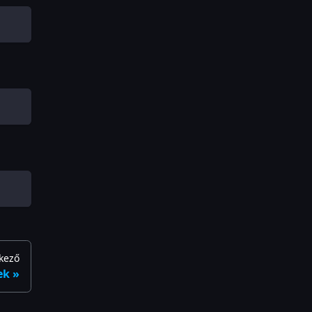
kező
ek