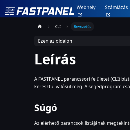
Webhely
Számlázás
CLI
Bevezetés
Ezen az oldalon
Leírás
A FASTPANEL parancssori felületet (CLI) bizt
keresztül valósul meg. A segédprogram cs
Súgó
Az elérhető parancsok listájának megtekint