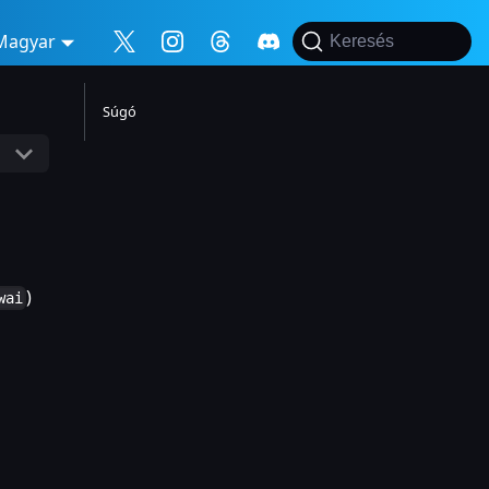
Magyar
Keresés
Súgó
)
wai