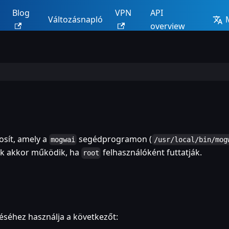
Blog
VPN
API
Változásnapló
overview
osít, amely a
segédprogramon (
mogwai
/usr/local/bin/mog
ak akkor működik, ha
felhasználóként futtatják.
root
éséhez használja a következőt: