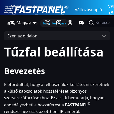
Webhely
Számlázás
Blog
VP
Változásnapló
Magyar
Keresés
Tűzfal
Tűzfal beállítása
Ezen az oldalon
Tűzfal beállítása
Bevezetés
Előfordulhat, hogy a felhasználók korlátozni szeretnék
a külső kapcsolatok hozzáférését bizonyos
szervererőforrásokhoz. Ez a cikk bemutatja, hogyan
®
engedélyezheti a hozzáférést a
FASTPANEL
rendszerhez csak az otthoni IP-címéről.