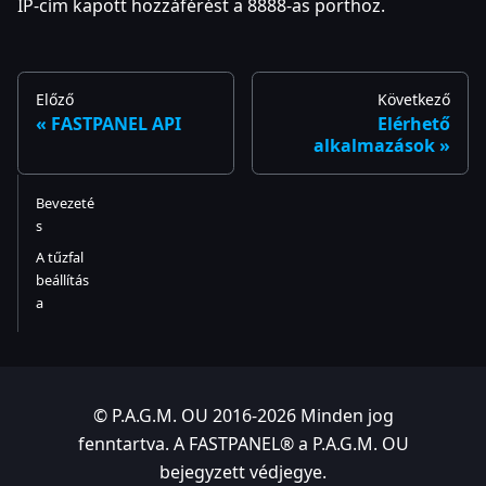
IP-cím kapott hozzáférést a 8888-as porthoz.
Előző
Következő
FASTPANEL API
Elérhető
alkalmazások
Bevezeté
s
A tűzfal
beállítás
a
© P.A.G.M. OU 2016-2026 Minden jog
fenntartva. A FASTPANEL® a P.A.G.M. OU
bejegyzett védjegye.