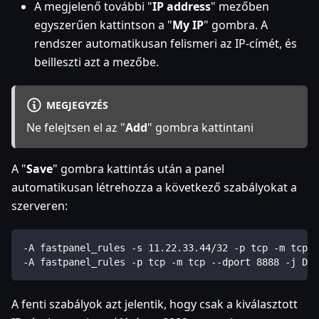
A megjelenő további "
IP address
" mezőben
egyszerűen kattintson a "
My IP
" gombra. A
rendszer automatikusan felismeri az IP-címét, és
beilleszti azt a mezőbe.
MEGJEGYZÉS
Ne felejtsen el az "
Add
" gombra kattintani
A "
Save
" gombra kattintás után a panel
automatikusan létrehozza a következő szabályokat a
szerveren:
-A fastpanel_rules -s 11.22.33.44/32 -p tcp -m tcp -
-A fastpanel_rules -p tcp -m tcp --dport 8888 -j DRO
A fenti szabályok azt jelentik, hogy csak a kiválasztott