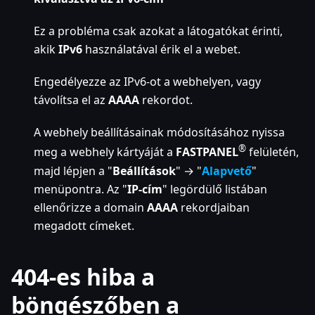
Ez a probléma csak azokat a látogatókat érinti,
akik
IPv6
használatával érik el a webet.
Engedélyezze az IPv6-ot a webhelyen, vagy
távolítsa el az
AAAA
rekordot.
A webhely beállításainak módosításához nyissa
®
meg a webhely kártyáját a
FASTPANEL
felületén,
majd lépjen a "
Beállítások
" → "
Alapvető
"
menüpontra. Az "
IP-cím
" legördülő listában
ellenőrizze a domain
AAAA
rekordjaiban
megadott címeket.
404-es hiba a
böngészőben a