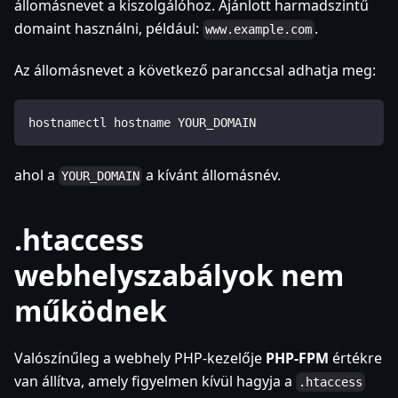
állomásnevet a kiszolgálóhoz. Ajánlott harmadszintű
domaint használni, például:
.
www.example.com
Az állomásnevet a következő paranccsal adhatja meg:
hostnamectl hostname YOUR_DOMAIN
ahol a
a kívánt állomásnév.
YOUR_DOMAIN
.htaccess
webhelyszabályok nem
működnek
Valószínűleg a webhely PHP-kezelője
PHP-FPM
értékre
van állítva, amely figyelmen kívül hagyja a
.htaccess