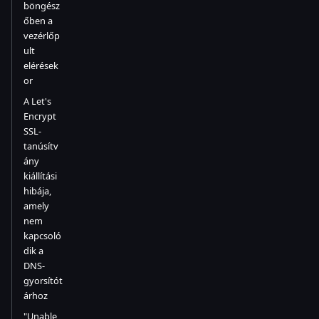
böngész
őben a
vezérlőp
ult
elérések
or
A Let's
Encrypt
SSL-
tanúsítv
ány
kiállítási
hibája,
amely
nem
kapcsoló
dik a
DNS-
gyorsítót
árhoz
"Unable