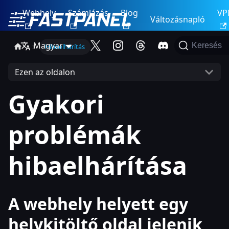
Webhely
Számlázás
Blog
VP
Változásnapló
Magyar
Keresés
Hibaelhárítás
Ezen az oldalon
Gyakori
problémák
hibaelhárítása
A webhely helyett egy
helykitöltő oldal jelenik