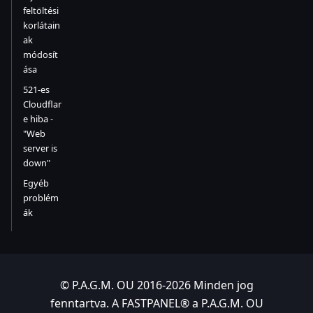
feltöltési
korlátain
ak
módosít
ása
521-es
Cloudflar
e hiba -
"Web
server is
down"
Egyéb
problém
ák
© P.A.G.M. OU 2016-2026 Minden jog
fenntartva. A FASTPANEL® a P.A.G.M. OU