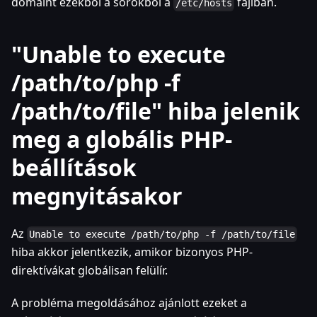
domaint ezekből a sorokból a
fájlban.
/etc/hosts
"Unable to execute
/path/to/php -f
/path/to/file" hiba jelenik
meg a globális PHP-
beállítások
megnyitásakor
Az
Unable to execute /path/to/php -f /path/to/file
hiba akkor jelentkezik, amikor bizonyos PHP-
direktívákat globálisan felülír.
A probléma megoldásához ajánlott ezeket a