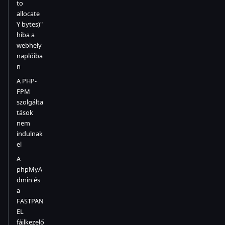
to
allocate
Y bytes)"
hiba a
webhely
naplóiba
n
A PHP-
FPM
szolgálta
tások
nem
indulnak
el
A
phpMyA
dmin és
a
FASTPAN
EL
fájlkezelő