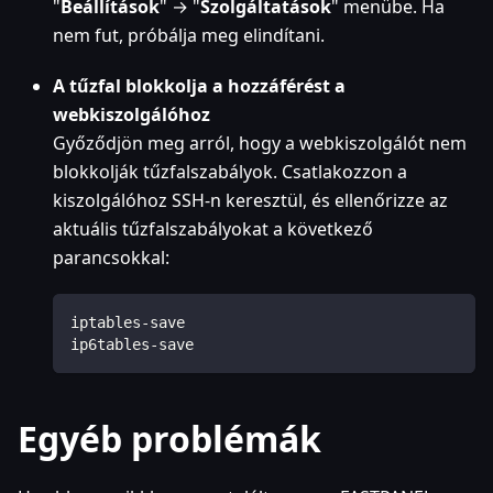
"
Beállítások
" → "
Szolgáltatások
" menübe. Ha
nem fut, próbálja meg elindítani.
A tűzfal blokkolja a hozzáférést a
webkiszolgálóhoz
Győződjön meg arról, hogy a webkiszolgálót nem
blokkolják tűzfalszabályok. Csatlakozzon a
kiszolgálóhoz SSH-n keresztül, és ellenőrizze az
aktuális tűzfalszabályokat a következő
parancsokkal:
iptables-save  
ip6tables-save
Egyéb problémák