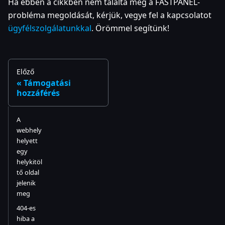
Ha ebben a cikkben nem találta meg a FASTPANEL-
probléma megoldását, kérjük, vegye fel a kapcsolatot
ügyfélszolgálatunkkal
. Örömmel segítünk!
Előző
Támogatási
hozzáférés
A
webhely
helyett
egy
helykitöl
tő oldal
jelenik
meg
404-es
hiba a