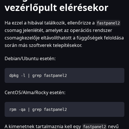
vezérlőpult elérésekor
Ha ezzel a hibával találkozik, ellenőrizze a
fastpanel2
csomag jelenlétét, amelyet az operációs rendszer
csomagkezelője eltávolíthatott a függőségek feloldása
során más szoftverek telepítésekor.
Debian/Ubuntu esetén:
dpkg -l | grep fastpanel2
CentOS/Alma/Rocky esetén:
rpm -qa | grep fastpanel2
A kimenetnek tartalmaznia kell egy
nevű
fastpanel2