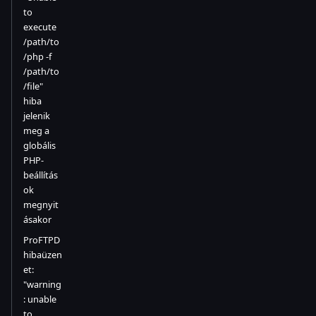
to
execute
/path/to
/php -f
/path/to
/file"
hiba
jelenik
meg a
globális
PHP-
beállítás
ok
megnyit
ásakor
ProFTPD
hibaüzen
et:
"warning
: unable
to