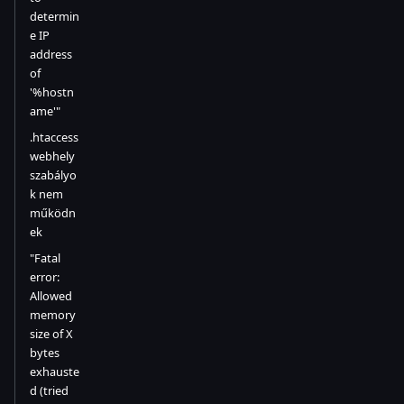
determin
e IP
address
of
'%hostn
ame'"
.htaccess
webhely
szabályo
k nem
működn
ek
"Fatal
error:
Allowed
memory
size of X
bytes
exhauste
d (tried