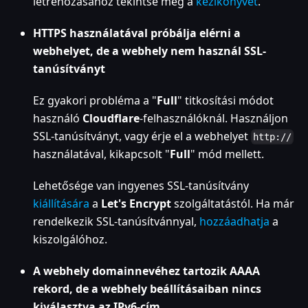
létrehozásához tekintse meg a
kézikönyvet
.
HTTPS használatával próbálja elérni a
webhelyet, de a webhely nem használ SSL-
tanúsítványt
Ez gyakori probléma a "
Full
" titkosítási módot
használó
Cloudflare
-felhasználóknál. Használjon
SSL-tanúsítványt, vagy érje el a webhelyet
http://
használatával, kikapcsolt "
Full
" mód mellett.
Lehetősége van ingyenes SSL-tanúsítvány
kiállítására
a
Let's Encrypt
szolgáltatástól. Ha már
rendelkezik SSL-tanúsítvánnyal,
hozzáadhatja
a
kiszolgálóhoz.
A webhely domainnevéhez tartozik AAAA
rekord, de a webhely beállításaiban nincs
kiválasztva az IPv6-cím