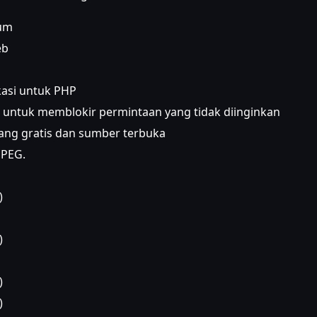
ium
eb
kasi untuk PHP
er untuk memblokir permintaan yang tidak diinginkan
i yang gratis dan sumber terbuka
JPEG.
)
)
)
)