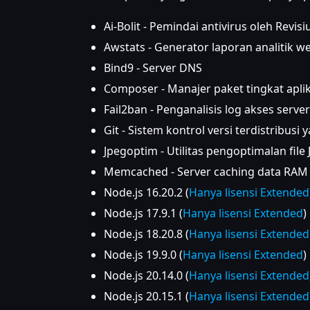
Ai-Bolit - Pemindai antivirus oleh Revis
Awstats - Generator laporan analitik w
Bind9 - Server DNS
Composer - Manajer paket tingkat apli
Fail2ban - Penganalisis log akses serv
Git - Sistem kontrol versi terdistribus
Jpegoptim - Utilitas pengoptimalan file 
Memcached - Server caching data RAM
Node.js 16.20.2 (
Hanya lisensi Extended
Node.js 17.9.1 (
Hanya lisensi Extended
)
Node.js 18.20.8 (
Hanya lisensi Extended
Node.js 19.9.0 (
Hanya lisensi Extended
)
Node.js 20.14.0 (
Hanya lisensi Extended
Node.js 20.15.1 (
Hanya lisensi Extended