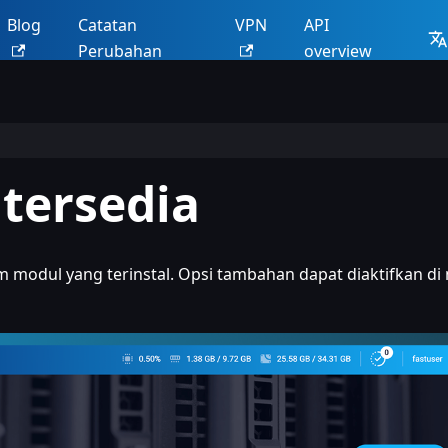
Blog
Catatan
VPN
API
Perubahan
overview
 tersedia
modul yang terinstal. Opsi tambahan dapat diaktifkan d