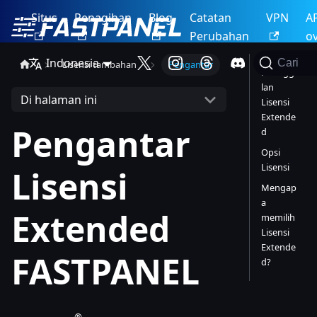
Situs
Penagihan
Blog
Catatan
VPN
A
Perubahan
o
Indonesia
Cari
Lisensi tambahan
Pengantar
Keunggu
lan
Di halaman ini
Lisensi
Extende
Pengantar
d
Opsi
Lisensi
Lisensi
Mengap
a
Extended
memilih
Lisensi
Extende
FASTPANEL
d?