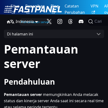
Situs
Penagihan
Blog
Catatan
VPN
A
Perubahan
o
Indonesia
Cari
Pemantauan server
Di halaman ini
Pemantauan
server
Pendahuluan
Pemantauan server
memungkinkan Anda melacak
status dan kinerja server Anda saat ini secara real time
atau selama periode tertentu.