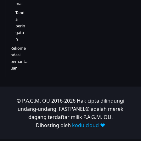
mal
Tand
a
perin
gata
n
Rekome
ndasi
pemanta
uan
© P.A.G.M. OU 2016-2026 Hak cipta dilindungi
undang-undang. FASTPANEL® adalah merek
dagang terdaftar milik P.A.G.M. OU.
Dihosting oleh
kodu.cloud ❤️