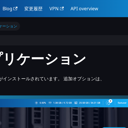
Blog
変更履歴
VPN
API overview
ケーション
プリケーション
がインストールされています。 追加オプションは、
。