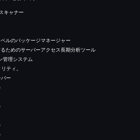
ルススキャナー
ョンレベルのパッケージマネージャー
ロックするためのサーバーアクセス長期分析ツール
ョン管理システム
ティリティ。
ーバー
）
）
）
）
）
）