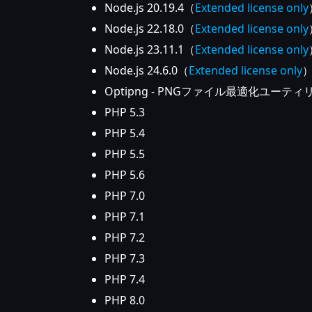
Node.js 20.19.4（
Extended license only
Node.js 22.18.0（
Extended license only
Node.js 23.11.1（
Extended license only
Node.js 24.6.0（
Extended license only
Optipng - PNGファイル最適化ユーティ
PHP 5.3
PHP 5.4
PHP 5.5
PHP 5.6
PHP 7.0
PHP 7.1
PHP 7.2
PHP 7.3
PHP 7.4
PHP 8.0