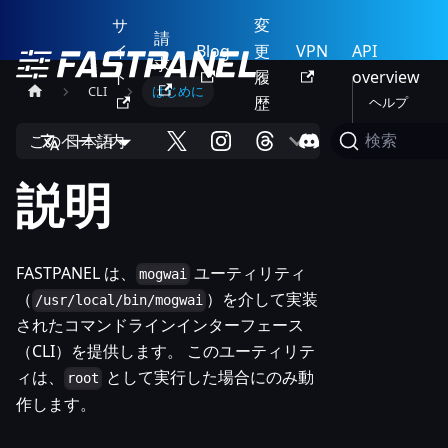
サ
変
請
イ
Blog
更
VPN
API
求
ト
履
overview
CLI
はじめに
歴
ヘルプ
このページ内
日本語
検索
説明
FASTPANEL は、
ユーティリティ
mogwai
（
）を介して実装
/usr/local/bin/mogwai
されたコマンドラインインターフェース
（CLI）を提供します。 このユーティリテ
ィは、
として実行した場合にのみ動
root
作します。