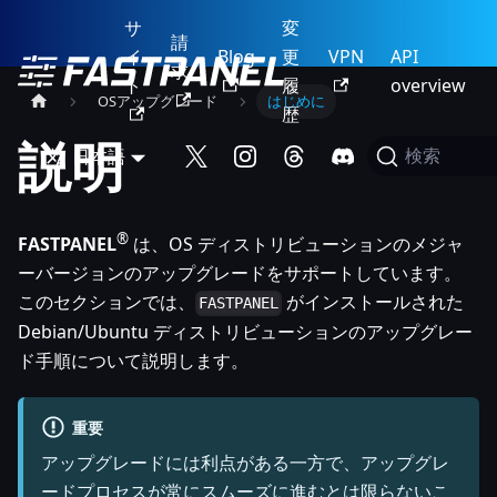
サ
変
請
イ
Blog
更
VPN
API
求
ト
履
overview
OSアップグレード
はじめに
歴
説明
日本語
検索
®
FASTPANEL
は、OS ディストリビューションのメジャ
ーバージョンのアップグレードをサポートしています。
このセクションでは、
がインストールされた
FASTPANEL
Debian/Ubuntu ディストリビューションのアップグレー
ド手順について説明します。
重要
アップグレードには利点がある一方で、アップグレ
ードプロセスが常にスムーズに進むとは限らないこ