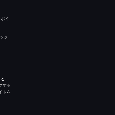
なポイ
ボック
ると、
グする
イトを