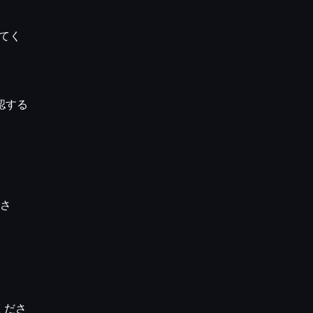
てく
認する
ださ
くださ