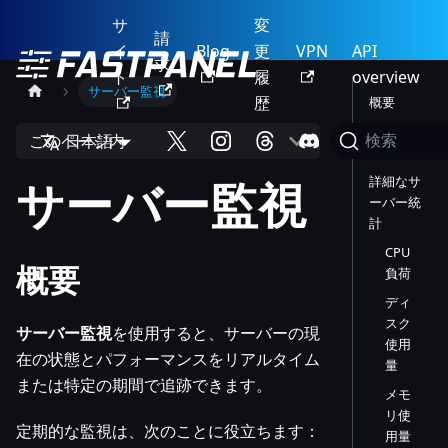
サ
変
請
イ
Blog
更
VPN
API
求
ト
履
overview
サーバー監視
歴
概要
現在の統
このページ内
日本語
検索
計の表示
サーバー監視
詳細なサ
ーバー統
計
CPU
概要
負荷
ディ
スク
サーバー監視
を使用すると、サーバーの現
使用
在の状態とパフォーマンスをリアルタイム
量
または特定の期間で追跡できます。
メモ
リ使
定期的な監視は、次のことに役立ちます：
用量