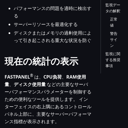
監視デー
パフォーマンスの問題を適時に検出す
タの解釈
る
正常
サーバーリソースを最適化する
値
ディスクまたはメモリの過剰使用によ
警告
サイ
って引き起こされる重大な状況を防ぐ
ン
監視に関
現在の統計の表示
する推奨
事項
®
FASTPANEL
は、
CPU負荷
、
RAM使用
量
、
ディスク使用量
などの主要なサーバ
ーパフォーマンスパラメーターを制御する
ための便利なツールを提供します。 イン
ターフェイスの右上隅にあるコントロール
パネル上部に、主要なサーバーパフォーマ
ンス指標が表示されます。