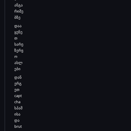
ანგა
რიშე
ბზე
დაა
ყენე
თ
სარე
ზერვ
ო
ასლ
ები
დან
ერგ
ეთ
capt
cha
სპამ
ისა
და
brut