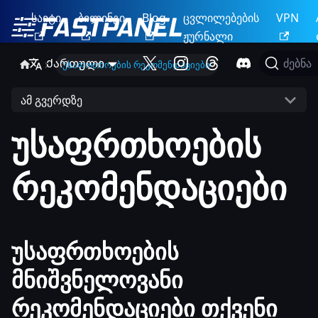
საიტი
ბილინგი
Blog
ცვლილებების
VPN
ჟურნალი
Ქართული
ძებნა
უსაფრთხოების რეკომენდაციები
ამ გვერდზე
უსაფრთხოების
რეკომენდაციები
უსაფრთხოების
მნიშვნელოვანი
რეკომენდაციები თქვენი