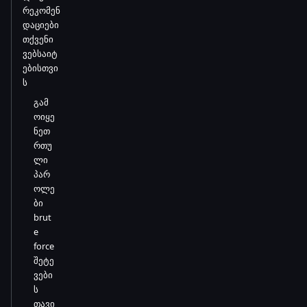
რეკომენ
დაციები
თქვენი
ვებსაიტ
ებისთვი
ს
გამ
ოიყე
ნეთ
რთუ
ლი
პარ
ოლე
ბი
brut
e
force
შეტე
ვები
ს
თავი