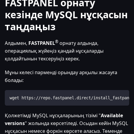
FASTPANEL орнату
кезінде MySQL нұсқасын
таңдаңыз
®
Алдымен,
FASTPANEL
орнату алдында,
операциялық жүйеңіз қандай нұсқаларды
қолдайтынын тексеруіңіз керек.
Мұны келесі пәрменді орындау арқылы жасауға
болады:
wget https://repo.fastpanel.direct/install_fastpanel
Қолжетімді MySQL нұсқаларының тізімі "
Available
versions
" жолында көрсетіледі. Осыдан кейін MySQL
нұсқасын немесе форкін көрсете аласыз. Төменде