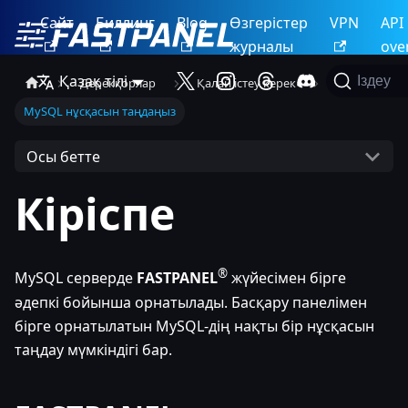
Сайт
Биллинг
Blog
Өзгерістер
VPN
API
журналы
ove
Қазақ тілі
Іздеу
Дерекқорлар
Қалай істеу керек
MySQL нұсқасын таңдаңыз
Осы бетте
Кіріспе
®
MySQL серверде
FASTPANEL
жүйесімен бірге
әдепкі бойынша орнатылады. Басқару панелімен
бірге орнатылатын MySQL-дің нақты бір нұсқасын
таңдау мүмкіндігі бар.