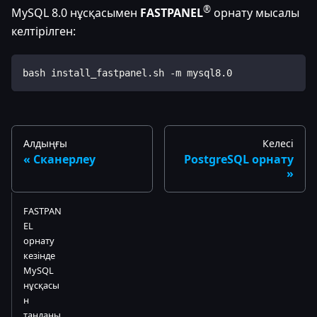
®
MySQL 8.0 нұсқасымен
FASTPANEL
орнату мысалы
келтірілген:
bash install_fastpanel.sh -m mysql8.0
Алдыңғы
Келесі
Сканерлеу
PostgreSQL орнату
FASTPAN
EL
орнату
кезінде
MySQL
нұсқасы
н
таңдаңы