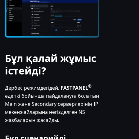
Бұл қалай жұмыс
істейді?
®
Дербес режимдегідей,
FASTPANEL
әдепкі бойынша пайдалануға болатын
Main және Secondary серверлерінің IP
мекенжайларына негізделген NS
жазбаларын жасайды.
Бұл сценарийді