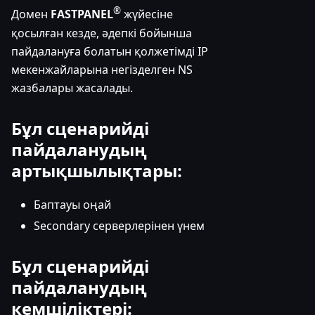
®
Домен
FASTPANEL
жүйесіне
қосылған кезде, әдепкі бойынша
пайдалануға болатын қолжетімді IP
мекенжайларына негізделген NS
жазбалары жасалады.
Бұл сценарийді
пайдаланудың
артықшылықтары:
Баптауы оңай
Secondary серверлерінен үнем
Бұл сценарийді
пайдаланудың
кемшіліктері: