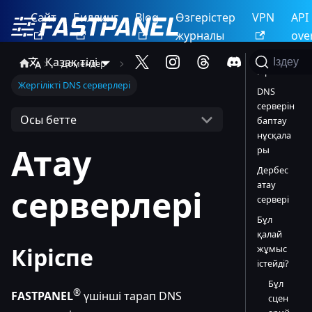
Сайт
Биллинг
Blog
Өзгерістер
VPN
API
журналы
ove
Қазақ тілі
Іздеу
Домендер
Кіріспе
Жергілікті DNS серверлері
DNS
серверін
Осы бетте
баптау
нұсқала
Атау
ры
Дербес
атау
серверлері
сервері
Бұл
қалай
жұмыс
Кіріспе
істейді?
Бұл
®
FASTPANEL
үшінші тарап DNS
сцен