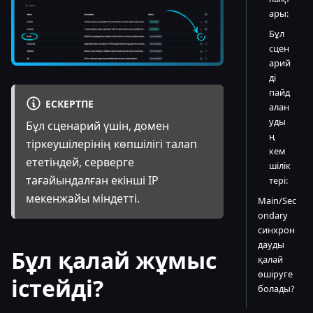
ары:
Бұл
сцен
арий
ді
пайд
ЕСКЕРТПЕ
алан
уды
Бұл сценарий үшін, домен
ң
тіркеушілерінің көпшілігі талап
кем
ететіндей, серверге
шілік
тағайындалған екінші IP
тері:
мекенжайы міндетті.
Main/Sec
ondary
синхрон
дауды
Бұл қалай жұмыс
қалай
өшіруге
істейді?
болады?