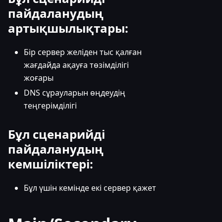
пайдаланудың
артықшылықтары:
Бір сервер желіден тыс қалған
жағдайда ақауға төзімділігі
жоғары
DNS сұрауларын өңдеудің
теңгерімділігі
Бұл сценарийді
пайдаланудың
кемшіліктері:
Бұл үшін кемінде екі сервер қажет