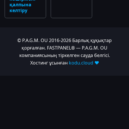
қалпына
келтіру
© P.A.G.M. OU 2016-2026 Барлық құқықтар
қорғалған. FASTPANEL® — P.A.G.M. OU
компаниясының тіркелген сауда белгісі.
Хостинг ұсынған
kodu.cloud ❤️