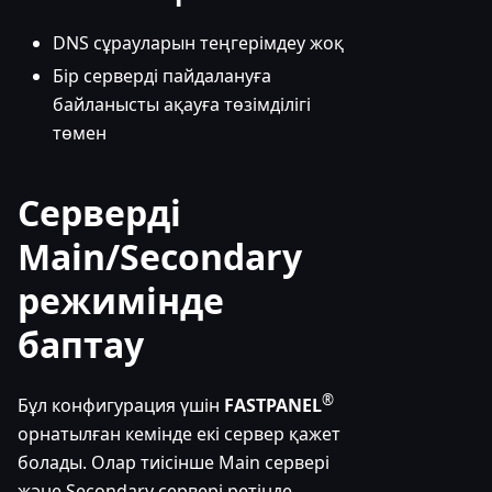
DNS сұрауларын теңгерімдеу жоқ
Бір серверді пайдалануға
байланысты ақауға төзімділігі
төмен
Серверді
Main/Secondary
режимінде
баптау
®
Бұл конфигурация үшін
FASTPANEL
орнатылған кемінде екі сервер қажет
болады. Олар тиісінше Main сервері
және Secondary сервері ретінде