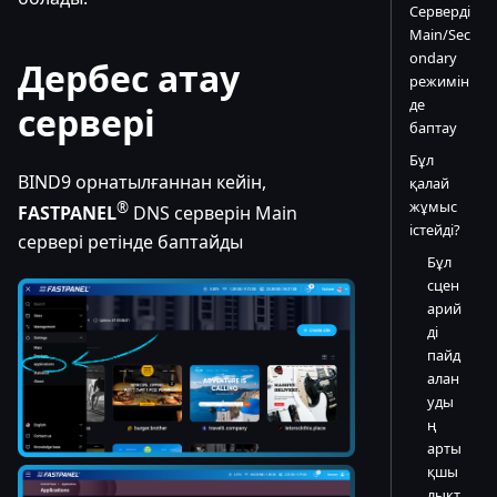
Серверді
Main/Sec
ondary
Дербес атау
режимін
де
сервері
баптау
Бұл
BIND9 орнатылғаннан кейін,
қалай
жұмыс
®
FASTPANEL
DNS серверін Main
істейді?
сервері ретінде баптайды
Бұл
сцен
арий
ді
пайд
алан
уды
ң
арты
қшы
лықт