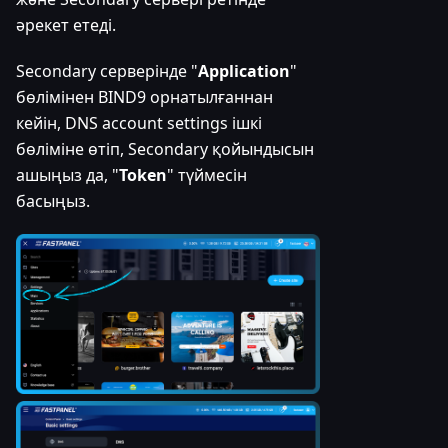
әрекет етеді.
Secondary серверінде "
Application
"
бөлімінен BIND9 орнатылғаннан
кейін, DNS account settings ішкі
бөліміне өтіп, Secondary қойындысын
ашыңыз да, "
Token
" түймесін
басыңыз.