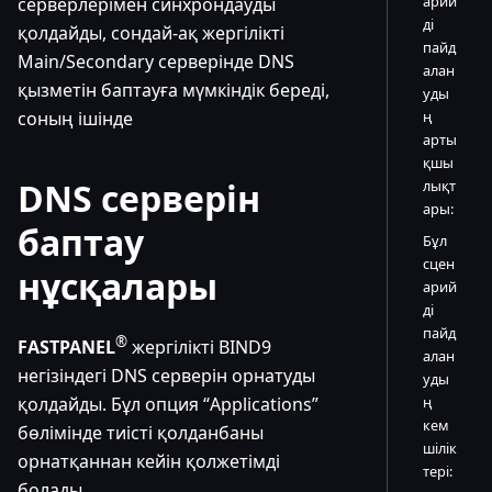
арий
серверлерімен синхрондауды
ді
қолдайды, сондай-ақ жергілікті
пайд
Main/Secondary серверінде DNS
алан
қызметін баптауға мүмкіндік береді,
уды
соның ішінде
ң
арты
қшы
DNS серверін
лықт
ары:
баптау
Бұл
сцен
нұсқалары
арий
ді
пайд
®
FASTPANEL
жергілікті BIND9
алан
негізіндегі DNS серверін орнатуды
уды
қолдайды. Бұл опция “Applications”
ң
кем
бөлімінде тиісті қолданбаны
шілік
орнатқаннан кейін қолжетімді
тері:
болады.