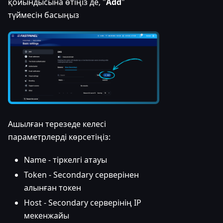
қойындысына өтіңіз де, "
Add
"
түймесін басыңыз
Ашылған терезеде келесі
параметрлерді көрсетіңіз:
Name - тіркелгі атауы
Token - Secondary серверінен
алынған токен
Host - Secondary серверінің IP
мекенжайы