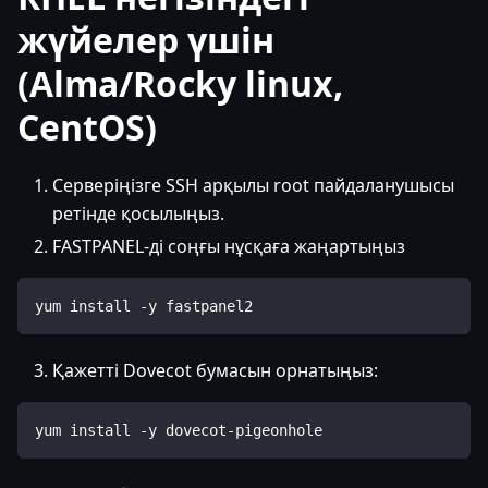
жүйелер үшін
(Alma/Rocky linux,
CentOS)
Серверіңізге SSH арқылы root пайдаланушысы
ретінде қосылыңыз.
FASTPANEL-ді соңғы нұсқаға жаңартыңыз
yum install -y fastpanel2
Қажетті Dovecot бумасын орнатыңыз:
yum install -y dovecot-pigeonhole