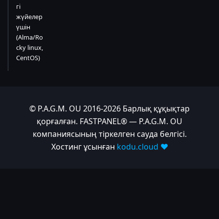
гі
жүйелер
үшін
(Alma/Ro
cky linux,
CentOS)
© P.A.G.M. OU 2016-2026 Барлық құқықтар
қорғалған. FASTPANEL® — P.A.G.M. OU
компаниясының тіркелген сауда белгісі.
Хостинг ұсынған
kodu.cloud ❤️