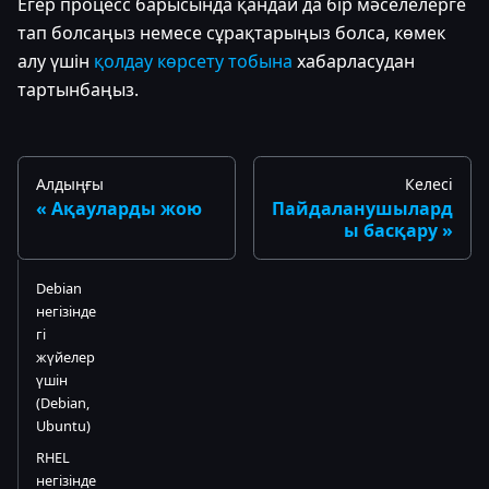
Егер процесс барысында қандай да бір мәселелерге
тап болсаңыз немесе сұрақтарыңыз болса, көмек
алу үшін
қолдау көрсету тобына
хабарласудан
тартынбаңыз.
Алдыңғы
Келесі
Ақауларды жою
Пайдаланушылард
ы басқару
Debian
негізінде
гі
жүйелер
үшін
(Debian,
Ubuntu)
RHEL
негізінде