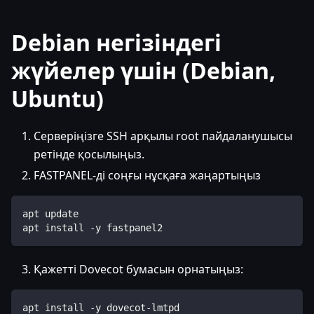
Debian негізіндегі
жүйелер үшін (Debian,
Ubuntu)
Серверіңізге SSH арқылы root пайдаланушысы
ретінде қосылыңыз.
FASTPANEL-ді соңғы нұсқаға жаңартыңыз
apt update
apt install -y fastpanel2
Қажетті Dovecot бумасын орнатыңыз:
apt install -y dovecot-lmtpd