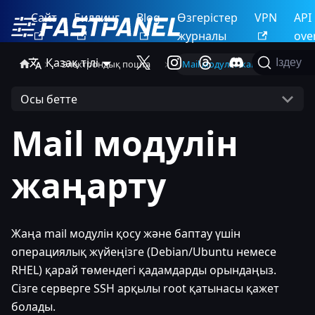
Сайт
Биллинг
Blog
Өзгерістер
VPN
API
журналы
ove
Қазақ тілі
Іздеу
Электрондық пошта
Mail модулін жаңарту
Осы бетте
Mail модулін
жаңарту
Жаңа mail модулін қосу және баптау үшін
операциялық жүйеңізге (Debian/Ubuntu немесе
RHEL) қарай төмендегі қадамдарды орындаңыз.
Сізге серверге SSH арқылы root қатынасы қажет
болады.