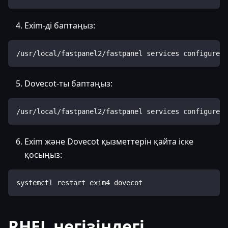
Exim-ді баптаңыз:
/usr/local/fastpanel2/fastpanel services configure -
Dovecot-ты баптаңыз:
/usr/local/fastpanel2/fastpanel services configure -
Exim және Dovecot қызметтерін қайта іске
қосыңыз:
systemctl restart exim4 dovecot
RHEL негізіндегі