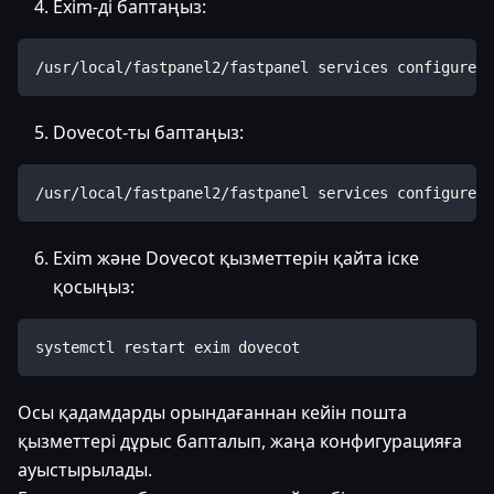
Exim-ді баптаңыз:
/usr/local/fastpanel2/fastpanel services configure -
Dovecot-ты баптаңыз:
/usr/local/fastpanel2/fastpanel services configure -
Exim және Dovecot қызметтерін қайта іске
қосыңыз:
systemctl restart exim dovecot
Осы қадамдарды орындағаннан кейін пошта
қызметтері дұрыс бапталып, жаңа конфигурацияға
ауыстырылады.