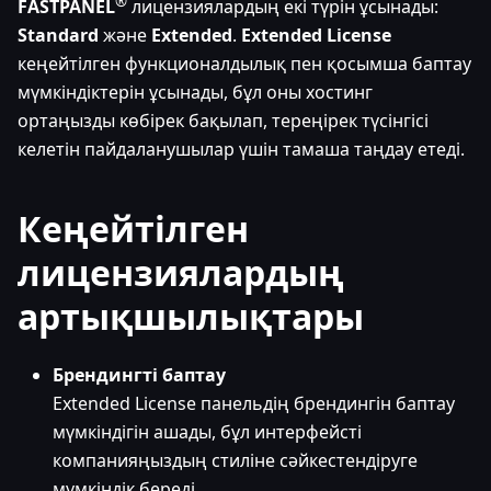
®
FASTPANEL
лицензиялардың екі түрін ұсынады:
Standard
және
Extended
.
Extended License
кеңейтілген функционалдылық пен қосымша баптау
мүмкіндіктерін ұсынады, бұл оны хостинг
ортаңызды көбірек бақылап, тереңірек түсінгісі
келетін пайдаланушылар үшін тамаша таңдау етеді.
Кеңейтілген
лицензиялардың
артықшылықтары
Брендингті баптау
Extended License панельдің брендингін баптау
мүмкіндігін ашады, бұл интерфейсті
компанияңыздың стиліне сәйкестендіруге
мүмкіндік береді.