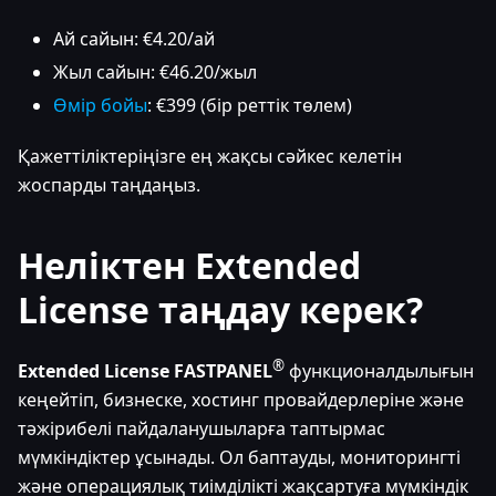
Ай сайын: €4.20/ай
Жыл сайын: €46.20/жыл
Өмір бойы
: €399 (бір реттік төлем)
Қажеттіліктеріңізге ең жақсы сәйкес келетін
жоспарды таңдаңыз.
Неліктен Extended
License таңдау керек?
®
Extended License
FASTPANEL
функционалдылығын
кеңейтіп, бизнеске, хостинг провайдерлеріне және
тәжірибелі пайдаланушыларға таптырмас
мүмкіндіктер ұсынады. Ол баптауды, мониторингті
және операциялық тиімділікті жақсартуға мүмкіндік