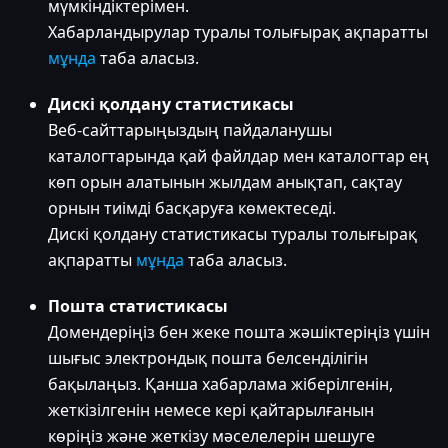
мүмкіндіктерімен.
Хабарландырулар туралы толығырақ ақпаратты
мұнда
таба аласыз.
Дискі қолдану статистикасы
Веб-сайттарыңыздың пайдаланушы
каталогтарында қай файлдар мен каталогтар ең
көп орын алатынын жылдам анықтап, сақтау
орнын тиімді басқаруға көмектеседі.
Дискі қолдану статистикасы туралы толығырақ
ақпаратты
мұнда
таба аласыз.
Пошта статистикасы
Домендеріңіз бен жеке пошта жәшіктеріңіз үшін
шығыс электрондық пошта белсенділігін
бақылаңыз. Қанша хабарлама жіберілгенін,
жеткізілгенін немесе кері қайтарылғанын
көріңіз және жеткізу мәселелерін шешуге