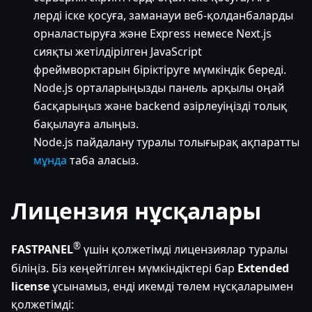
лерді іске қосуға, заманауи веб-қолданбаларды
орналастыруға және Express немесе Next.js
сияқты жетілдірілген JavaScript
фреймворктарын біріктіруге мүмкіндік береді.
Node.js орталарыңызды панель арқылы оңай
басқарыңыз және backend әзірлеуіңізді толық
бақылауға алыңыз.
Node.js пайдалану туралы толығырақ ақпаратты
мұнда
таба аласыз.
Лицензия нұсқалары
®
FASTPANEL
үшін қолжетімді лицензиялар туралы
біліңіз. Біз кеңейтілген мүмкіндіктері бар
Extended
license
ұсынамыз, енді икемді төлем нұсқаларымен
қолжетімді: