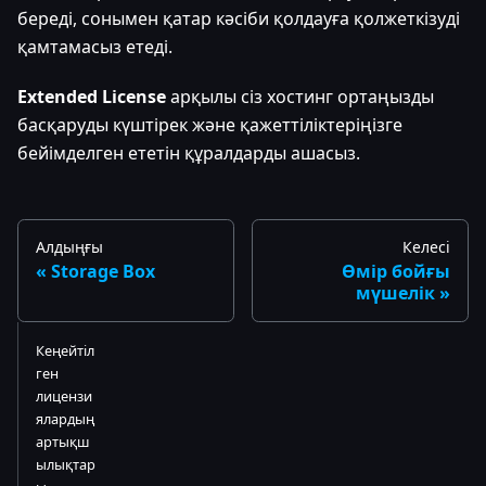
береді, сонымен қатар кәсіби қолдауға қолжеткізуді
қамтамасыз етеді.
Extended License
арқылы сіз хостинг ортаңызды
басқаруды күштірек және қажеттіліктеріңізге
бейімделген ететін құралдарды ашасыз.
Алдыңғы
Келесі
Storage Box
Өмір бойғы
мүшелік
Кеңейтіл
ген
лицензи
ялардың
артықш
ылықтар