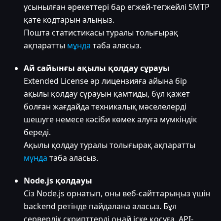
ұсынылған әрекеттері бар егжей-тегжейлі SMTP
қате кодтарын алыңыз.
Пошта статистикасы туралы толығырақ
ақпаратты
мұнда
таба аласыз.
Ай сайынғы ақылы қолдау сұрауы
Extended License әр лицензияға айына бір
ақылы қолдау сұрауын қамтиды, бұл қажет
болған жағдайда техникалық мәселелерді
шешуге немесе кәсіби көмек алуға мүмкіндік
береді.
Ақылы қолдау туралы толығырақ ақпаратты
мұнда
таба аласыз.
Node.js қолдауы
Сіз Node.js орнатып, оны веб-сайттарыңыз үшін
backend ретінде пайдалана аласыз. Бұл
серверлік скрипттерді оңай іске қосуға, API-