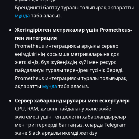
Брендингті баптау туралы толығырақ ақпаратты
мұнда
таба аласыз.
Жетілдірілген метрикалар үшін Prometheus-
пен интеграция
Prometheus интеграциясы арқылы сервер
өнімділігінің қосымша метрикаларына қол
жеткізіңіз, бұл жүйеңіздің күйі мен ресурс
пайдалануы туралы тереңірек түсінік береді.
Prometheus интеграциясы туралы толығырақ
ақпаратты
мұнда
таба аласыз.
Сервер хабарландырулары мен ескертулері
CPU, RAM, дискіні пайдалану және жүйе
жүктемесі үшін теңшелетін хабарландырулар
мен триггерлерді баптаңыз, оларды Telegram
және Slack арқылы икемді жеткізу