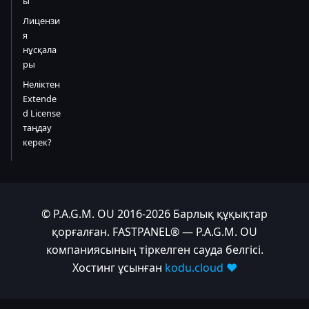
ы
Лицензи
я
нұсқала
ры
Неліктен
Extende
d License
таңдау
керек?
© P.A.G.M. OU 2016-2026 Барлық құқықтар
қорғалған. FASTPANEL® — P.A.G.M. OU
компаниясының тіркелген сауда белгісі.
Хостинг ұсынған
kodu.cloud ❤️