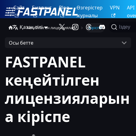
Сайт
Биллинг
Blog
Өзгерістер
VPN
API
журналы
ove
Қазақ тілі
Іздеу
Кеңейтілген лицензиялар
Кіріспе
Осы бетте
FASTPANEL
кеңейтілген
лицензияларын
а кіріспе