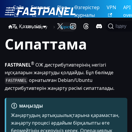
Сайт
Биллинг
Blog
Өзгерістер
VPN
API
журналы
ove
Қазақ тілі
Іздеу
OS жаңарту
Кіріспе
Сипаттама
®
FASTPANEL
ОЖ дистрибутивтерінің негізгі
нұсқаларын жаңартуды қолдайды. Бұл бөлімде
орнатылған Debian/Ubuntu
FASTPANEL
дистрибутивтерін жаңарту рәсімі сипатталады.
МАҢЫЗДЫ
Жаңартудың артықшылықтарына қарамастан,
жаңарту процесі әрдайым бірқалыпты өте
бермейтінін ескеруіңіз керек. Операциялық