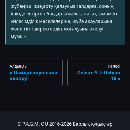
жүйеңізді жаңарту қалаусыз салдарға, соның
ішінде ескірген бағдарламалық жасақтамамен
үйлесімділік мәселелеріне, жүйе ақауларына
және тіпті деректердің жоғалуына әкелуі
мүмкін.
Алдыңғы
Келесі
Пайдаланушыны
Debian 9 -> Debian
көшіру
10
© P.A.G.M. OU 2016-2026 Барлық құқықтар