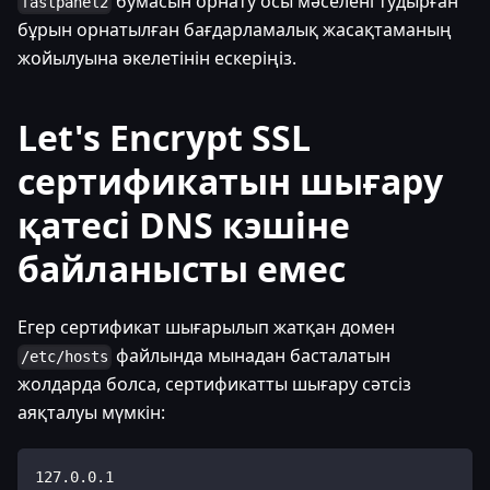
бумасын орнату осы мәселені тудырған
fastpanel2
бұрын орнатылған бағдарламалық жасақтаманың
жойылуына әкелетінін ескеріңіз.
Let's Encrypt SSL
сертификатын шығару
қатесі DNS кэшіне
байланысты емес
Егер сертификат шығарылып жатқан домен
файлында мынадан басталатын
/etc/hosts
жолдарда болса, сертификатты шығару сәтсіз
аяқталуы мүмкін:
127.0.0.1