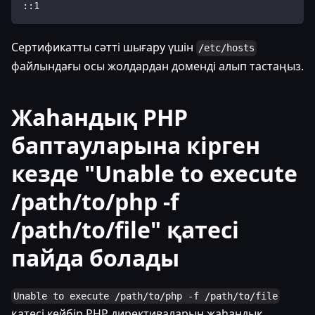
::1
Сертификатты сәтті шығару үшін
/etc/hosts
файлындағы осы жолдардан доменді алып тастаңыз.
Жаһандық PHP
баптауларына кірген
кезде "Unable to execute
/path/to/php -f
/path/to/file" қатесі
пайда болады
Unable to execute /path/to/php -f /path/to/file
қатесі кейбір PHP директиваларын жаһандық