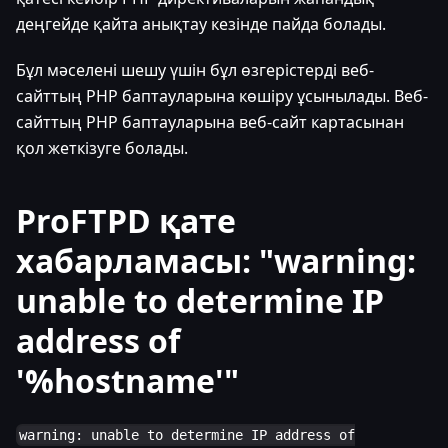
деңгейде қайта анықтау кезінде пайда болады.
Бұл мәселені шешу үшін бұл өзгерістерді веб-
сайттың PHP баптауларына көшіру ұсынылады. Веб-
сайттың PHP баптауларына веб-сайт картасынан
қол жеткізуге болады.
ProFTPD қате
хабарламасы: "warning:
unable to determine IP
address of
'%hostname'"
warning: unable to determine IP address of