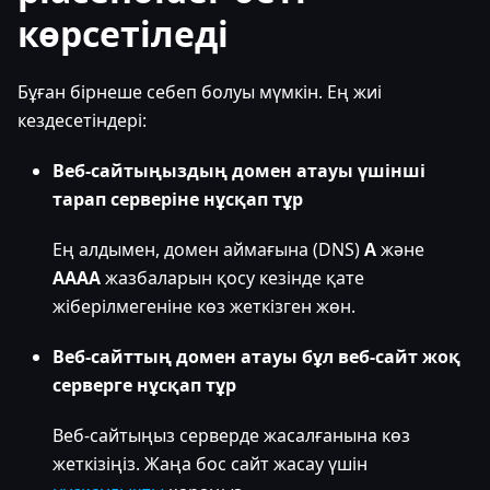
көрсетіледі
Бұған бірнеше себеп болуы мүмкін. Ең жиі
кездесетіндері:
Веб-сайтыңыздың домен атауы үшінші
тарап серверіне нұсқап тұр
Ең алдымен, домен аймағына (DNS)
A
және
AAAA
жазбаларын қосу кезінде қате
жіберілмегеніне көз жеткізген жөн.
Веб-сайттың домен атауы бұл веб-сайт жоқ
серверге нұсқап тұр
Веб-сайтыңыз серверде жасалғанына көз
жеткізіңіз. Жаңа бос сайт жасау үшін