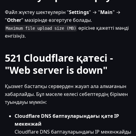
Файл жүктеу шектеулерін "
Settings
" → "
Main
" →
"
Other
" мәзірінде өзгертуге болады.
өрісіне қажетті мәнді
Maximum file upload size (MB)
енгізіңіз.
521 Cloudflare қатесі -
"Web server is down"
Қызмет бастапқы серверден жауап ала алмағанын
хабарлайды. Бұл мәселе келесі себептердің бірімен
туындауы мүмкін:
Cloudflare DNS баптауларындағы қате IP
мекенжай
Cloudflare DNS баптауларындағы IP мекенжайды