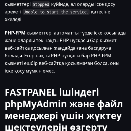
қызметтері
күйінде, ал оларды іске қосу
Stopped
әрекеті
қатесіне
Unable to start the service.
әкеледі
PHP-FPM
қызметтері автоматты түрде іске қосылады
және оларды тек нақты PHP нұсқасы бар қызмет
веб-сайтқа қосылған жағдайда ғана басқаруға
болады. Егер нақты PHP нұсқасы бар PHP-FPM
қызметі ешбір веб-сайтқа қосылмаған болса, оны
іске қосу мүмкін емес.
FASTPANEL ішіндегі
phpMyAdmin және файл
менеджері үшін жүктеу
шектеулерін өзгерту