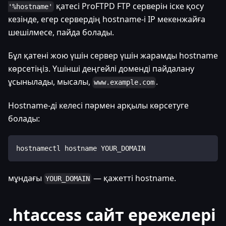
қатесі ProFTPD FTP серверін іске қосу
'%hostname'
кезінде, егер сервердің hostname-і IP мекенжайға
шешілмесе, пайда болады.
Бұл қатені жою үшін сервер үшін жарамды hostname
көрсетіңіз. Үшінші деңгейлі доменді пайдалану
ұсынылады, мысалы,
.
www.example.com
Hostname-ді келесі пәрмен арқылы көрсетуге
болады:
hostnamectl hostname YOUR_DOMAIN
мұндағы
— қажетті hostname.
YOUR_DOMAIN
.htaccess сайт ережелері