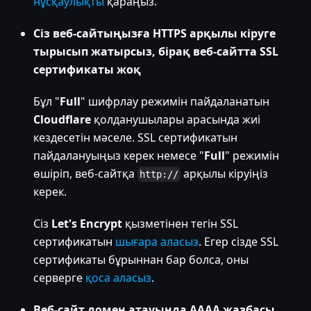
нұсқаулықты
қараңыз.
Сіз веб-сайтыңызға HTTPS арқылы кіруге
тырысып жатырсыз, бірақ веб-сайтта SSL
сертификаты жоқ
Бұл "
Full
" шифрлау режимін пайдаланатын
Cloudflare
қолданушылары арасында жиі
кездесетін мәселе. SSL сертификатын
пайдалануыңыз керек немесе "
Full
" режимін
өшіріп, веб-сайтқа
арқылы кіруіңіз
http://
керек.
Сіз
Let's Encrypt
қызметінен тегін SSL
сертификатын
шығара аласыз
. Егер сізде SSL
сертификаты бұрыннан бар болса, оны
серверге
қоса аласыз
.
Веб-сайт домен атауында AAAA жазбасы