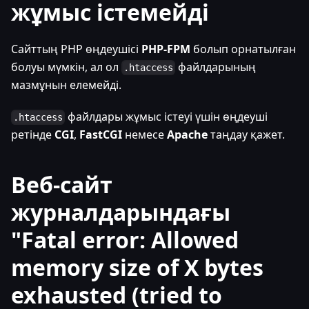
жұмыс істемейді
Сайттың PHP өңдеушісі
PHP-FPM
болып орнатылған
болуы мүмкін, ал ол
файлдарының
.htaccess
мазмұнын елемейді.
файлдары жұмыс істеуі үшін өңдеуші
.htaccess
ретінде
CGI
,
FastCGI
немесе
Apache
таңдау қажет.
Веб-сайт
журналдарындағы
"Fatal error: Allowed
memory size of X bytes
exhausted (tried to