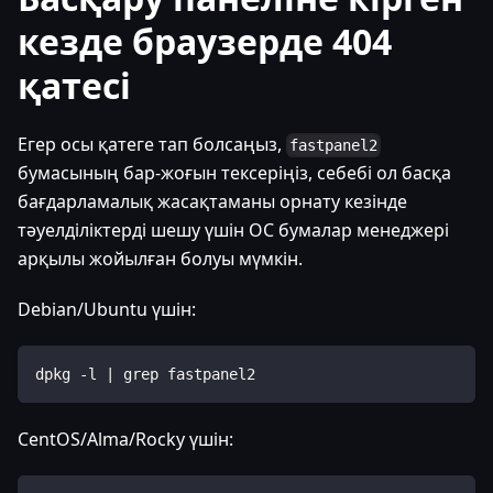
кезде браузерде 404
қатесі
Егер осы қатеге тап болсаңыз,
fastpanel2
бумасының бар-жоғын тексеріңіз, себебі ол басқа
бағдарламалық жасақтаманы орнату кезінде
тәуелділіктерді шешу үшін ОС бумалар менеджері
арқылы жойылған болуы мүмкін.
Debian/Ubuntu үшін:
dpkg -l | grep fastpanel2
CentOS/Alma/Rocky үшін: