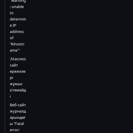
"warning
: unable
to
determin
e IP
address
of
'%hostn
ame'"
.htaccess
сайт
ережеле
рі
жұмыс
істемейд
і
Веб-сайт
журналд
арындағ
ы "Fatal
error: