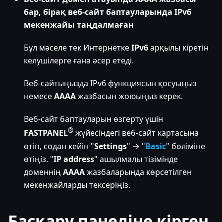
бар, бірақ веб-сайт баптауларында IPv6
мекенжайы таңдалмаған
Бұл мәселе тек Интернетке
IPv6
арқылы кіретін
келушілерге ғана әсер етеді.
Веб-сайтыңызда IPv6 функциясын қосуыңыз
немесе
AAAA
жазбасын жоюыңыз керек.
Веб-сайт баптауларын өзгерту үшін
®
FASTPANEL
жүйесіндегі веб-сайт картасына
өтіп, содан кейін "
Settings
" → "
Basic
" бөліміне
өтіңіз. "
IP address
" ашылмалы тізімінде
доменнің
AAAA
жазбаларында көрсетілген
мекенжайларды тексеріңіз.
Басқару панеліне кірген