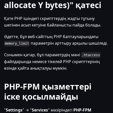
allocate Y bytes)" қатесі
Қате PHP ішіндегі скрипттердің жадты тұтыну
шегінен асып кетуіне байланысты пайда болады.
Әдетте, бұл веб-сайттың PHP баптауларындағы
параметрін арттыру арқылы шешіледі.
memory_limit
Сонымен қатар, бұл параметрдің мәні
.htaccess
файлдарында немесе тікелей PHP скрипттерінің
өзінде қайта анықталуы мүмкін.
PHP-FPM қызметтері
іске қосылмайды
"
Settings
" → "
Services
" мәзіріндегі
PHP-FPM