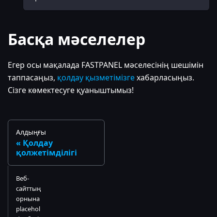
Басқа мәселелер
Егер осы мақалада FASTPANEL мәселесінің шешімін
таппасаңыз,
қолдау қызметімізге
хабарласыңыз.
Сізге көмектесуге қуаныштымыз!
Алдыңғы
Қолдау
қолжетімділігі
Веб-
сайттың
орнына
placehol