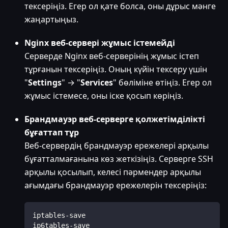
тексеріңіз. Егер ол қате болса, оны дұрыс мәнге
жаңартыңыз.
Nginx веб-сервері жұмыс істемейді
Серверде Nginx веб-серверінің жұмыс істеп
тұрғанын тексеріңіз. Оның күйін тексеру үшін
"
Settings
" → "
Services
" бөліміне өтіңіз. Егер ол
жұмыс істемесе, оны іске қосып көріңіз.
Брандмауэр веб-серверге қолжетімділікті
бұғаттап тұр
Веб-сервердің брандмауэр ережелері арқылы
бұғатталмағанына көз жеткізіңіз. Серверге SSH
арқылы қосылып, келесі пәрмендер арқылы
ағымдағы брандмауэр ережелерін тексеріңіз:
iptables-save  
ip6tables-save