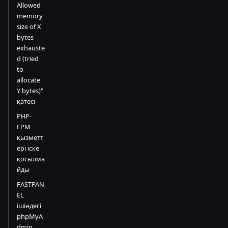
Allowed
memory
size of X
bytes
exhauste
d (tried
to
allocate
Y bytes)"
қатесі
PHP-
FPM
қызметт
ері іске
қосылма
йды
FASTPAN
EL
ішіндегі
phpMyA
dmin