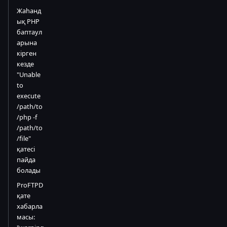
Жаһанд
ық PHP
баптаул
арына
кірген
кезде
"Unable
to
execute
/path/to
/php -f
/path/to
/file"
қатесі
пайда
болады
ProFTPD
қате
хабарла
масы: