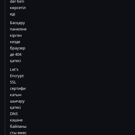
der беті
көрсетіл
еді
Басқару
панеліне
кірген
кезде
браузер
де 404
қатесі
Let's
Encrypt
SSL
сертифи
катын
шығару
қатесі
DNS
кэшіне
байланы
сты емес