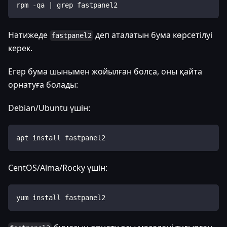
rpm -qa | grep fastpanel2
Нәтижеде
деп аталатын бума көрсетілуі
fastpanel2
керек.
Егер бума шынымен жойылған болса, оны қайта
орнатуға болады:
Debian/Ubuntu үшін:
apt install fastpanel2
CentOS/Alma/Rocky үшін:
yum install fastpanel2