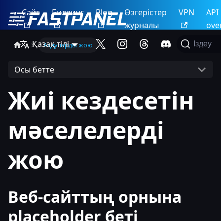
Сайт
Биллинг
Blog
Өзгерістер
VPN
API
журналы
ove
Қазақ тілі
Іздеу
Ақауларды жою
Осы бетте
Жиі кездесетін
мәселелерді
жою
Веб-сайттың орнына
placeholder беті