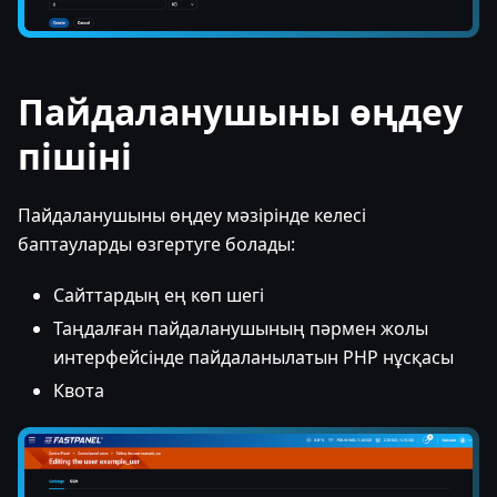
Пайдаланушыны өңдеу
пішіні
Пайдаланушыны өңдеу мәзірінде келесі
баптауларды өзгертуге болады:
Сайттардың ең көп шегі
Таңдалған пайдаланушының пәрмен жолы
интерфейсінде пайдаланылатын PHP нұсқасы
Квота