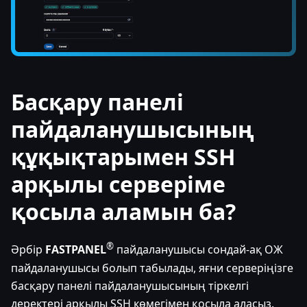
Басқару панелі
пайдаланушысының
құқықтарымен SSH
арқылы серверіме
қосыла аламын ба?
®
Әрбір
FASTPANEL
пайдаланушысы сондай-ақ ОЖ
пайдаланушысы болып табылады, яғни серверіңізге
басқару панелі пайдаланушысының тіркелгі
деректері арқылы SSH көмегімен қосыла аласыз.