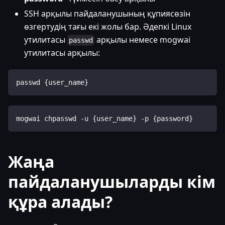
SSH арқылы пайдаланушының құпиясөзін
өзгертудің тағы екі жолы бар. Әдепкі Linux
утилитасы
арқылы немесе mogwai
passwd
утилитасы арқылы:
passwd {user_name}
mogwai chpasswd -u {user_name} -p {password}
Жаңа
пайдаланушыларды кім
құра алады?