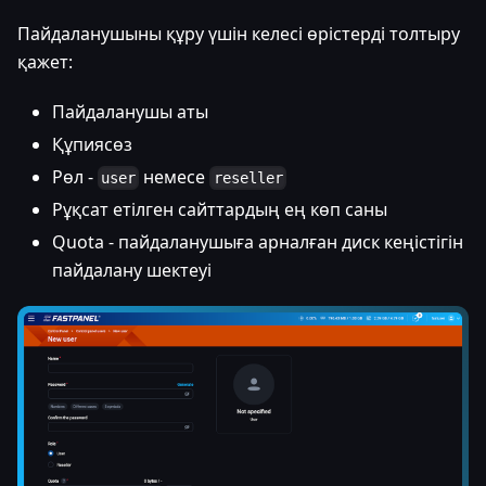
Пайдаланушыны құру үшін келесі өрістерді толтыру
қажет:
Пайдаланушы аты
Құпиясөз
Рөл -
немесе
user
reseller
Рұқсат етілген сайттардың ең көп саны
Quota - пайдаланушыға арналған диск кеңістігін
пайдалану шектеуі