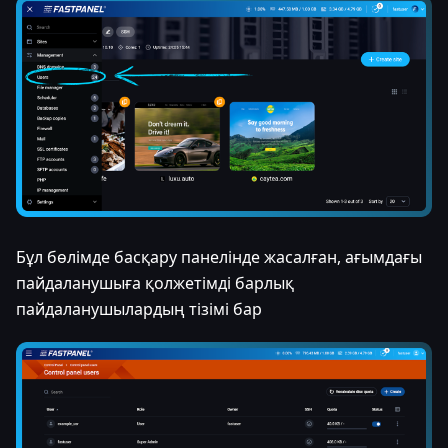
Бұл бөлімде басқару панелінде жасалған, ағымдағы
пайдаланушыға қолжетімді барлық
пайдаланушылардың тізімі бар