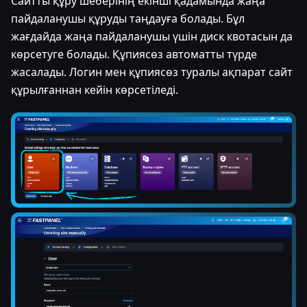
Сайтты құру шеберінің екінші қадамында жаңа
пайдаланушы құруды таңдауға болады. Бұл
жағдайда жаңа пайдаланушы үшін диск квотасын да
көрсетуге болады. Құпиясөз автоматты түрде
жасалады. Логин мен құпиясөз туралы ақпарат сайт
құрылғаннан кейін көрсетіледі.