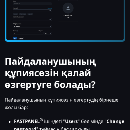
Пайдаланушының
құпиясөзін қалай
өзгертуге болады?
Пайдаланушының құпиясөзін өзгертудің бірнеше
жолы бар:
®
FASTPANEL
ішіндегі "
Users
" бөлімінде "
Change
password
" түймесін басу арқылы