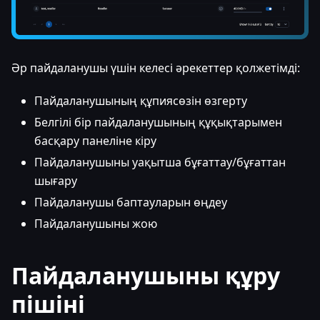
Әр пайдаланушы үшін келесі әрекеттер қолжетімді:
Пайдаланушының құпиясөзін өзгерту
Белгілі бір пайдаланушының құқықтарымен
басқару панеліне кіру
Пайдаланушыны уақытша бұғаттау/бұғаттан
шығару
Пайдаланушы баптауларын өңдеу
Пайдаланушыны жою
Пайдаланушыны құру
пішіні