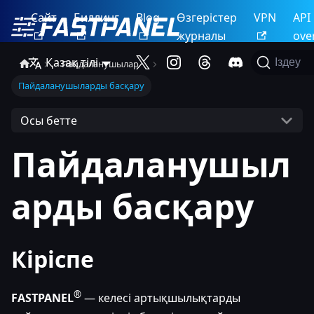
Сайт
Биллинг
Blog
Өзгерістер
VPN
API
журналы
ove
Қазақ тілі
Іздеу
Пайдаланушылар
Пайдаланушыларды басқару
Осы бетте
Пайдаланушыл
арды басқару
Кіріспе
®
FASTPANEL
— келесі артықшылықтарды