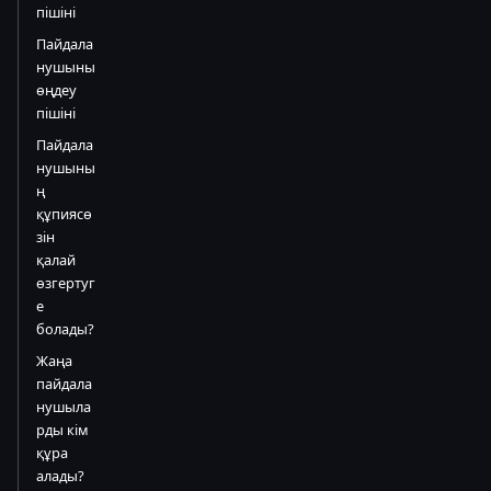
пішіні
Пайдала
нушыны
өңдеу
пішіні
Пайдала
нушыны
ң
құпиясө
зін
қалай
өзгертуг
е
болады?
Жаңа
пайдала
нушыла
рды кім
құра
алады?