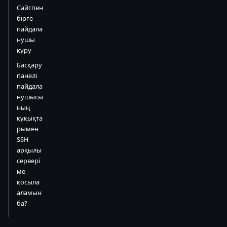
Сайтпен
бірге
пайдала
нушы
құру
Басқару
панелі
пайдала
нушысы
ның
құқықта
рымен
SSH
арқылы
сервері
ме
қосыла
аламын
ба?