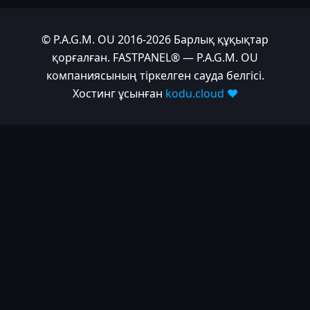
© P.A.G.M. OU 2016-2026 Барлық құқықтар
қорғалған. FASTPANEL® — P.A.G.M. OU
компаниясының тіркелген сауда белгісі.
Хостинг ұсынған
kodu.cloud ❤️