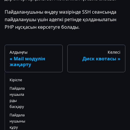
Пайдаланушыны өңдеу мәзірінде SSH сеансында
пайдаланушы үшін әдепкі ретінде қолданылатын
PHP нұсқасын көрсетуге болады.
Алдыңғы
Келесі
Mail модулін
Диск квотасы
жаңарту
Кіріспе
Пайдала
нушыла
рды
басқару
Пайдала
нушыны
құру