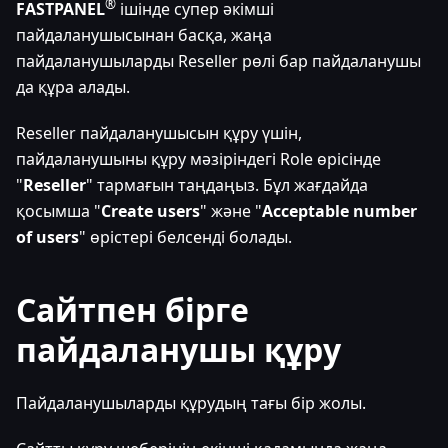
®
FASTPANEL
ішінде супер әкімші
пайдаланушысынан басқа, жаңа
пайдаланушыларды Reseller рөлі бар пайдаланушы
да құра алады.
Reseller пайдаланушысын құру үшін,
пайдаланушыны құру мәзіріндегі Role өрісінде
"
Reseller
" тармағын таңдаңыз. Бұл жағдайда
қосымша "
Create users
" және "
Acceptable number
of users
" өрістері белсенді болады.
Сайтпен бірге
пайдаланушы құру
Пайдаланушыларды құрудың тағы бір жолы.