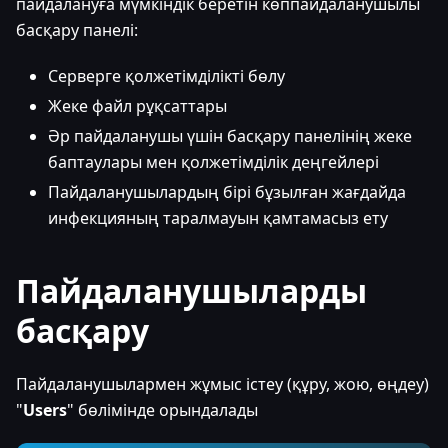
пайдалануға мүмкіндік беретін көппайдаланушылы
басқару панелі:
Серверге қолжетімділікті бөлу
Жеке файл рұқсаттары
Әр пайдаланушы үшін басқару панелінің жеке
баптаулары мен қолжетімділік деңгейлері
Пайдаланушылардың бірі бұзылған жағдайда
инфекцияның таралмауын қамтамасыз ету
Пайдаланушыларды
басқару
Пайдаланушылармен жұмыс істеу (құру, жою, өңдеу)
"
Users
" бөлімінде орындалады