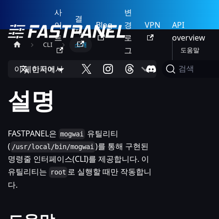
사
변
결
이
Blog
경
VPN
API
제
트
로
overview
CLI
소개
그
도움말
이 페이지에서
한국어
검색
설명
FASTPANEL은
유틸리티
mogwai
(
)를 통해 구현된
/usr/local/bin/mogwai
명령줄 인터페이스(CLI)를 제공합니다. 이
유틸리티는
로 실행할 때만 작동합니
root
다.