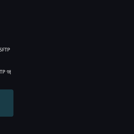
FTP
TP 액