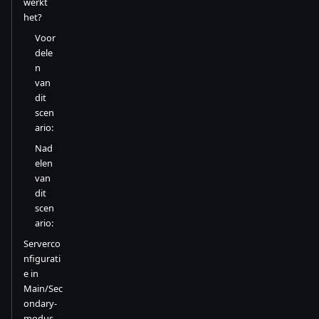
werkt
het?
Voor
dele
n
van
dit
scen
ario:
Nad
elen
van
dit
scen
ario:
Serverco
nfigurati
e in
Main/Sec
ondary-
modus