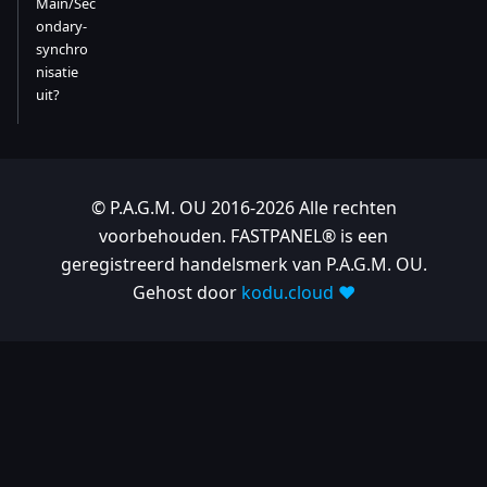
Main/Sec
ondary-
synchro
nisatie
uit?
© P.A.G.M. OU 2016-2026 Alle rechten
voorbehouden. FASTPANEL® is een
geregistreerd handelsmerk van P.A.G.M. OU.
Gehost door
kodu.cloud ❤️