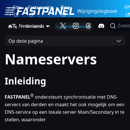
Site
Facturering
Blog
V
Wijzigingslogboek
Nederlands
Zoek
Domeinen
Lokale DNS-servers
Op deze pagina
Nameservers
Inleiding
®
FASTPANEL
ondersteunt synchronisatie met DNS-
servers van derden en maakt het ook mogelijk om een
DNS-service op een lokale server Main/Secondary in te
stellen, waaronder