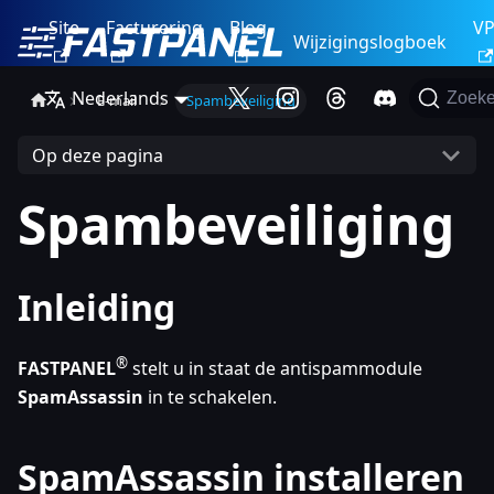
Site
Facturering
Blog
V
Wijzigingslogboek
Nederlands
Zoek
E-mail
Spambeveiliging
Op deze pagina
Spambeveiliging
Inleiding
®
FASTPANEL
stelt u in staat de antispammodule
SpamAssassin
in te schakelen.
SpamAssassin installeren