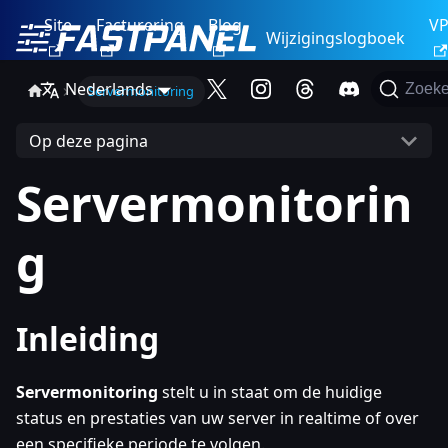
Site
Facturering
Blog
V
Wijzigingslogboek
Nederlands
Zoek
Servermonitoring
Op deze pagina
Servermonitorin
g
Inleiding
Servermonitoring
stelt u in staat om de huidige
status en prestaties van uw server in realtime of over
een specifieke periode te volgen.