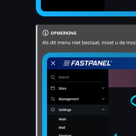
OPMERKING
Als dit menu niet bestaat, moet u de mo