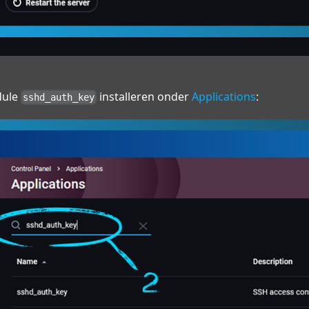
dule
installeren onder
Applications
:
sshd_auth_key