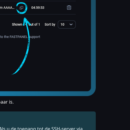
aar is.
 Als u de toegang tot de SSH-server via