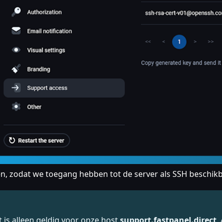
ten, zodat we toegang hebben tot de server als SSH beschikb
t is alleen geldig voor onze host
support.fastpanel.direct
.