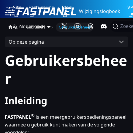
Site
Facturering
Blog
V
Wijzigingslogboek
Nederlands
Zoek
Gebruikers
Gebruikersbeheer
Op deze pagina
Gebruikersbehee
r
Inleiding
®
FASTPANEL
is een meergebruikersbedieningspaneel
waarmee u gebruik kunt maken van de volgende
voordelen: