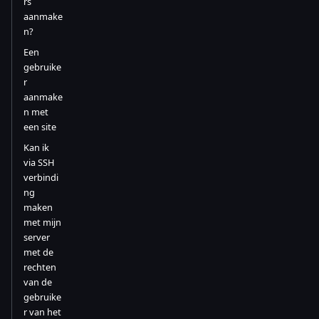
rs
aanmake
n?
Een
gebruike
r
aanmake
n met
een site
Kan ik
via SSH
verbindi
ng
maken
met mijn
server
met de
rechten
van de
gebruike
r van het