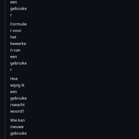
een
gebruike
r
Formulie
r voor
het
bewerke
n van
een
gebruike
r
Hoe
wijzig ik
een
gebruike
rswacht
woord?
Wie kan
nieuwe
gebruike