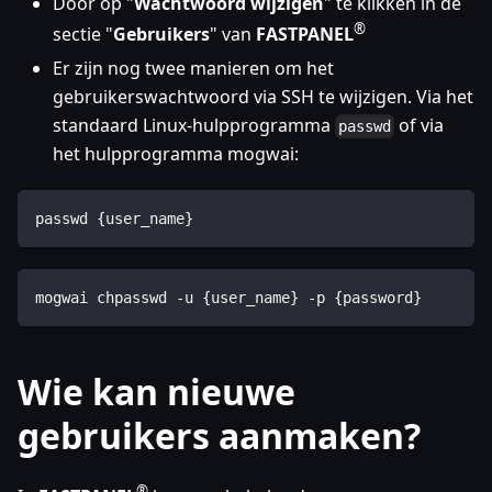
Door op "
Wachtwoord wijzigen
" te klikken in de
®
sectie "
Gebruikers
" van
FASTPANEL
Er zijn nog twee manieren om het
gebruikerswachtwoord via SSH te wijzigen. Via het
standaard Linux-hulpprogramma
of via
passwd
het hulpprogramma mogwai:
passwd {user_name}
mogwai chpasswd -u {user_name} -p {password}
Wie kan nieuwe
gebruikers aanmaken?
®