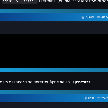
u
i Terminal (du må installere ttyd-pro
npm20.15.1 install
stedets dashbord og deretter åpne delen "
Tjenester
".