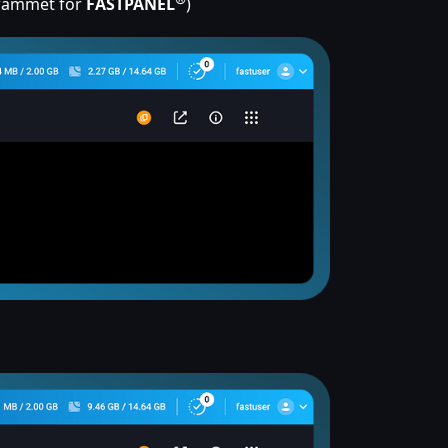
grammet for
FASTPANEL
)