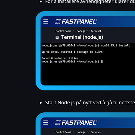
For å installere avhengigheter kjører d
Start Node.js på nytt ved å gå til nett