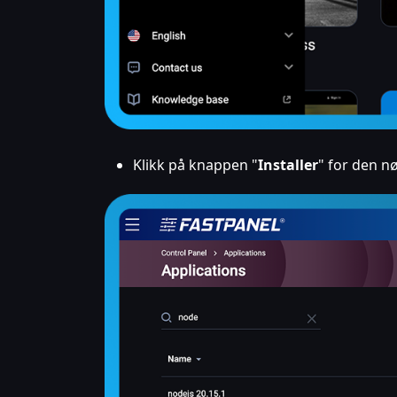
Klikk på knappen "
Installer
" for den n