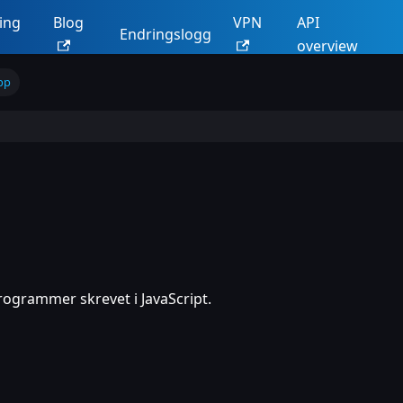
ing
Blog
VPN
API
Endringslogg
overview
app
rogrammer skrevet i JavaScript.