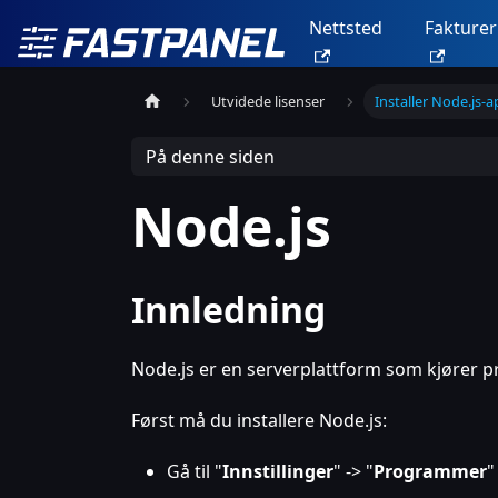
Nettsted
Fakturer
Utvidede lisenser
Installer Node.js-
På denne siden
Node.js
Innledning
Node.js er en serverplattform som kjører p
Først må du installere Node.js:
Gå til "
Innstillinger
" -> "
Programmer
"