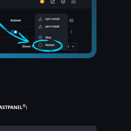
®
ASTPANEL
)