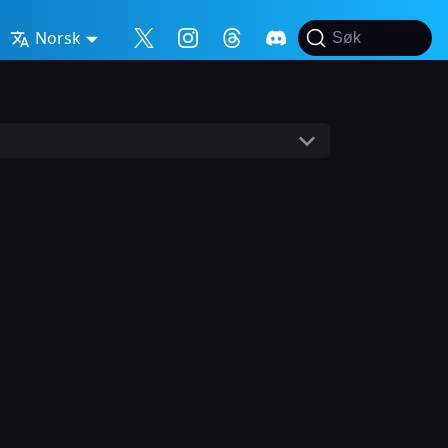
Norsk
Søk