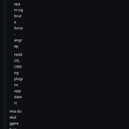
spa
m og
brut
e
force
-
angr
ep
Hold
OS,
CMS
og
plugi
ns
opp
date
rt
Hva du
skal
gjøre