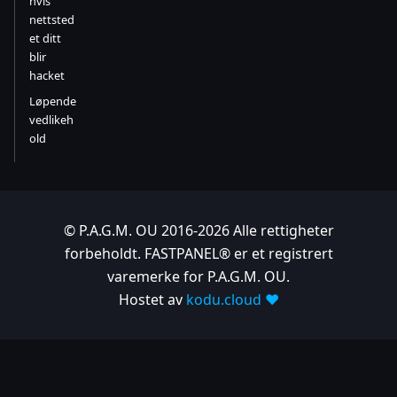
hvis
nettsted
et ditt
blir
hacket
Løpende
vedlikeh
old
© P.A.G.M. OU 2016-2026 Alle rettigheter
forbeholdt. FASTPANEL® er et registrert
varemerke for P.A.G.M. OU.
Hostet av
kodu.cloud ❤️