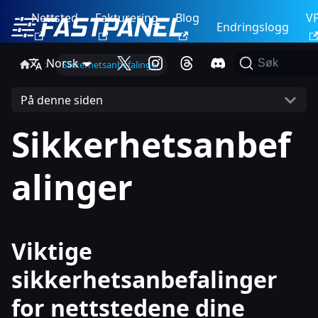
Nettsted
Fakturering
Blog
V
Endringslogg
Norsk
Søk
Sikkerhetsanbefalinger
På denne siden
Sikkerhetsanbef
alinger
Viktige
sikkerhetsanbefalinger
for nettstedene dine