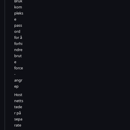
Bruk
kom
pleks
e
pass
ord
for å
forhi
ndre
brut
e
force
-
angr
ep
Host
netts
tede
r på
sepa
rate