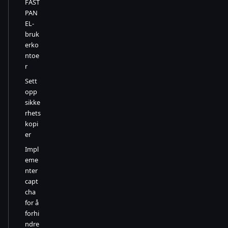
FAST
PAN
EL-
bruk
erko
ntoe
r
Sett
opp
sikke
rhets
kopi
er
Impl
eme
nter
capt
cha
for å
forhi
ndre