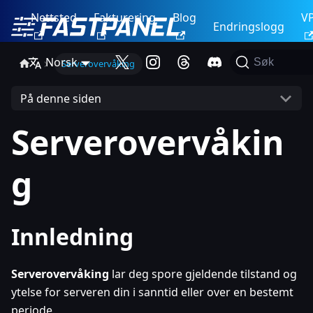
Nettsted
Fakturering
Blog
V
Endringslogg
Norsk
Søk
Serverovervåking
På denne siden
Serverovervåkin
g
Innledning
Serverovervåking
lar deg spore gjeldende tilstand og
ytelse for serveren din i sanntid eller over en bestemt
periode.