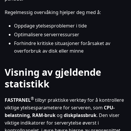
Regelmessig overvåking hjelper deg med å:
Oppdage ytelsesproblemer i tide
Optimalisere serverressurser
Forhindre kritiske situasjoner forårsaket av
overforbruk av disk eller minne
Visning av gjeldende
statistikk
®
FASTPANEL
tilbyr praktiske verktøy for å kontrollere
viktige ytelsesparametere for serveren, som
CPU-
belastning
,
RAM-bruk
og
diskplassbruk
. Den viser
viktige indikatorer for serverytelse øverst i
kontrollpanelet, i øvre høyre hjørne av grensesnittet.