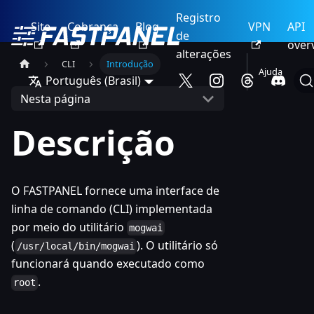
Registro
Site
Cobrança
Blog
VPN
API
de
over
alterações
CLI
Introdução
Ajuda
Português (Brasil)
Nesta página
Descrição
O FASTPANEL fornece uma interface de
linha de comando (CLI) implementada
por meio do utilitário
mogwai
(
). O utilitário só
/usr/local/bin/mogwai
funcionará quando executado como
.
root