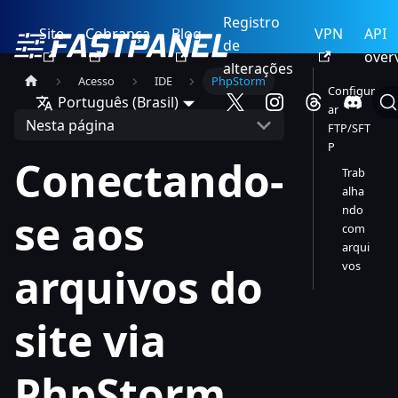
Registro
Site
Cobrança
Blog
VPN
API
de
over
alterações
Acesso
IDE
PhpStorm
Configur
Português (Brasil)
ar
Nesta página
FTP/SFT
P
Conectando-
Trab
alha
ndo
se aos
com
arqui
vos
arquivos do
site via
PhpStorm