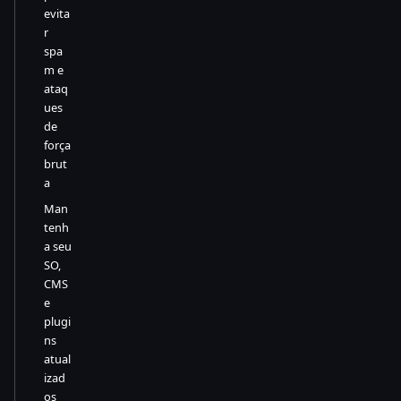
evita
r
spa
m e
ataq
ues
de
força
brut
a
Man
tenh
a seu
SO,
CMS
e
plugi
ns
atual
izad
os