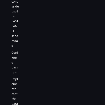
cont
as de
usuá
rio
FAST
PAN
EL
sepa
rada
s
Conf
igur
e
back
ups
Impl
eme
nte
capt
cha
para