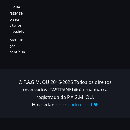
O que
fazer se
o seu
site for
invadido
Manuten
ção
contínua
© P.A.G.M. OU 2016-2026 Todos os direitos
reservados. FASTPANEL® é uma marca
registrada da P.A.G.M. OU.
Hospedado por
kodu.cloud ❤️